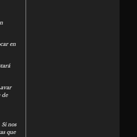
ón
car en
tará
Lavar
e de
 Si nos
as que