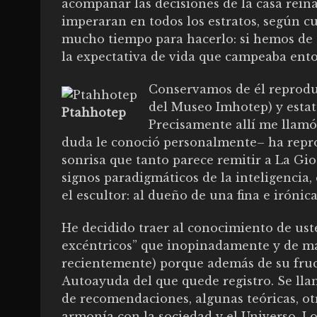
acompañar las decisiones de la casa reina
imperaran en todos los estratos, según cu
mucho tiempo para hacerlo: si hemos de cr
la expectativa de vida que campeaba ento
Conservamos de él reproduc
del Museo Imhotep) y estat
Ptahhotep
Precisamente allí me llamó
duda le conoció personalmente– ha repro
sonrisa que tanto parece remitir a La Gio
signos paradigmáticos de la inteligencia, 
el escultor: al dueño de una fina e irónica
He decidido traer al conocimiento de uste
excéntricos” que inopinadamente y de ma
recientemente) porque además de su fruct
Autoayuda del que quede registro. Se ll
de recomendaciones, algunas teóricas, otr
armonía con la sociedad y el Universo. Lo