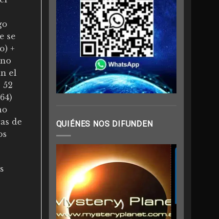
go
e se
o) +
 no
n el
 52
64)
no
cas de
QUIÉNES NOS DIFUNDEN
os
s