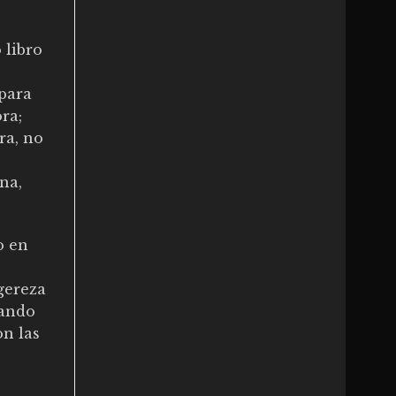
 libro
 para
ra;
ra, no
na,
o en
gereza
uando
n las