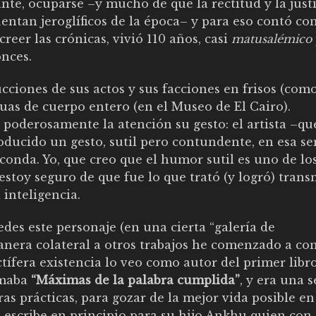
nte, ocuparse –y mucho de que la rectitud y la justi
entan jeroglíficos de la época– y para eso contó co
eer las crónicas, vivió 110 años, casi
matusalémico
nces.
ciones de sus actos y sus facciones en frisos (como
uas de cuerpo entero (en el Museo de El Cairo).
 poderosamente la atención su gesto: el artista –qu
ducido un gesto, sutil pero contundente, en esa se
conda. Yo, que creo que el humor sutil es uno de lo
estoy seguro de que fue lo que trató (y logró) trans
 inteligencia.
des este personaje (en una cierta “galería de
nera colateral a otros trabajos he comenzado a co
ífera existencia lo veo como autor del primer libr
amaba
“Máximas de la palabra cumplida”
, y era una s
as prácticas, para gozar de la mejor vida posible en
 escribe en principio para su hijo Ankhu quien con 