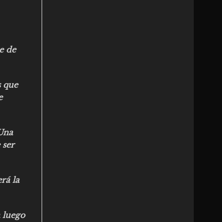
e de
s que
e
 Una
 ser
rá la
 luego