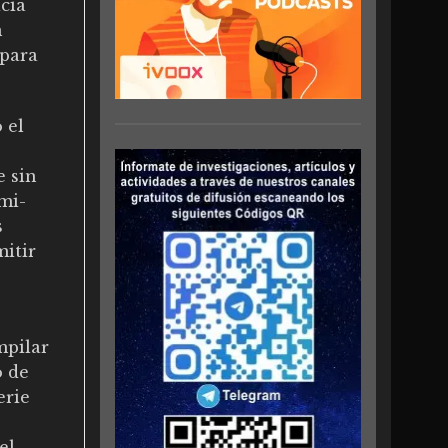
cia
n
para
 el
e sin
mi-
s
mitir
mpilar
o de
erie
el