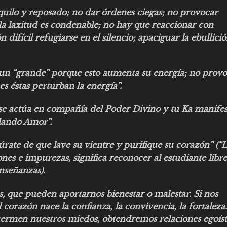
quilo y reposado; no dar órdenes ciegas; no provocar
 la laxitud es condenable; no hay que reaccionar con
difícil refugiarse en el silencio; apaciguar la ebullici
 un “grande” porque esto aumenta su energía; no provo
s éstas perturban la energía”.
se actúa en compañía del Poder Divino y tu Ka manifes
dando Amor”.
úrate de que lave su vientre y purifique su corazón” (“
iones e impurezas, significa reconocer al estudiante libr
enseñanzas).
, que pueden aportarnos bienestar o malestar. Si nos
corazón nace la confianza, la convivencia, la fortaleza.
uermen nuestros miedos, obtendremos relaciones egoíst