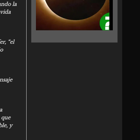
ando la
 vida
r, “el
jo
nsaje
a
 que
le, y