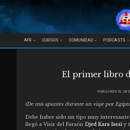
Skip
to
content
AFR
CURSOS
COMUNIDAD
PODCASTS
El primer libro 
PUBLICADO EL
28 
(De mis apuntes durante un viaje por Egipto
Debe haber sido un tipo muy interesant
llegó a Visir del Faraón
Djed Kara Isesi
y t