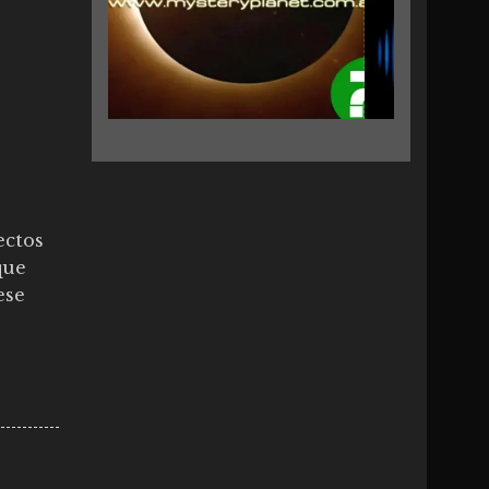
ectos
que
ese