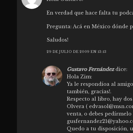
En verdad que hace falta tu podc
Pregunta: Acá en México dónde p
Saludos!
29 DE JULIO DE 2009 EN 13:13
Gustavo Fernández
dice:
Hola Zim:
Ya le respondíoa al amigo 
también, gracias!.
Respecto al libro, hay do
Olvera (
edvasol@msn.c
venta, o debes pedírmelo 
gusfernandez21@yahoo.c
Quedo a tu disposición, u