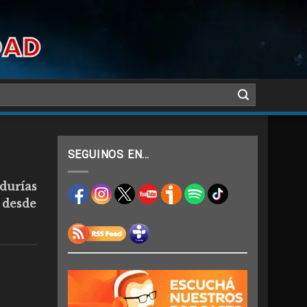
SEGUINOS EN…
durías
 desde