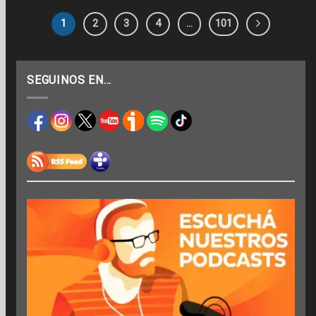
1
2
3
4
…
101
SEGUINOS EN…