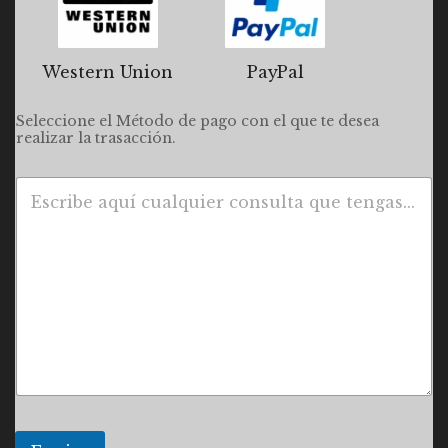
Western Union
PayPal
Seleccione el Método de pago con el que te desea
realizar la trasacción.
P
á
r
r
a
f
o
d
e
t
e
x
t
o