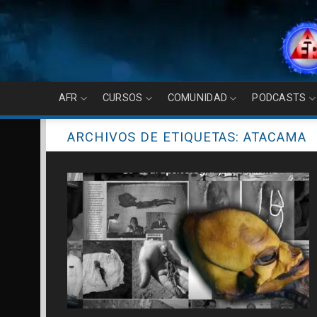
Skip
to
content
AFR
CURSOS
COMUNIDAD
PODCASTS
ARCHIVOS DE ETIQUETAS:
ATACAMA