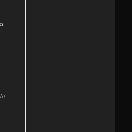
on
A)