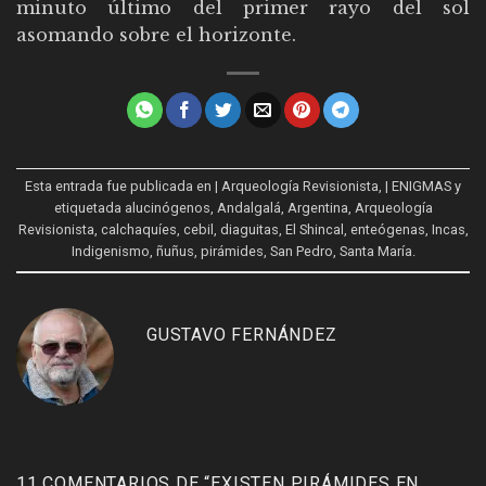
minuto último del primer rayo del sol
asomando sobre el horizonte.
Esta entrada fue publicada en
| Arqueología Revisionista
,
| ENIGMAS
y
etiquetada
alucinógenos
,
Andalgalá
,
Argentina
,
Arqueología
Revisionista
,
calchaquíes
,
cebil
,
diaguitas
,
El Shincal
,
enteógenas
,
Incas
,
Indigenismo
,
ñuñus
,
pirámides
,
San Pedro
,
Santa María
.
GUSTAVO FERNÁNDEZ
11 COMENTARIOS DE “
EXISTEN PIRÁMIDES EN