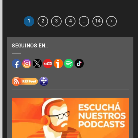
1
2
3
4
…
14
SEGUINOS EN…