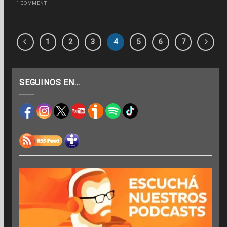
1 COMMENT
1
2
3
4
5
6
7
SEGUINOS EN…