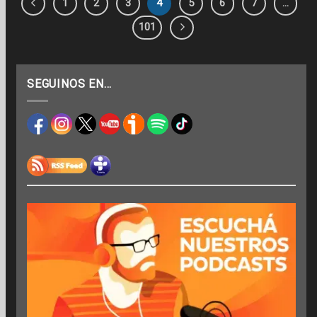
1
2
3
4
5
6
7
…
101
SEGUINOS EN…