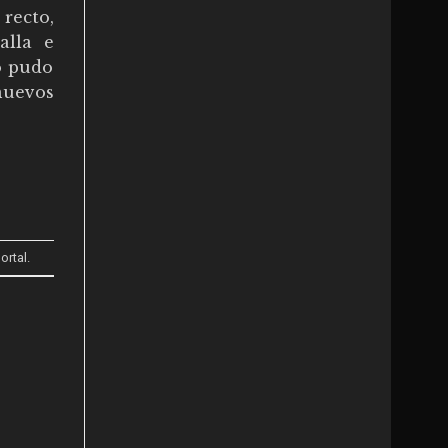
recto,
alla e
o pudo
nuevos
ortal
.