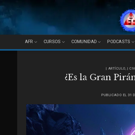
Skip
to
content
AFR
CURSOS
COMUNIDAD
PODCASTS
| ARTÍCULO
,
| C
¿Es la Gran Pirá
PUBLICADO EL
31 