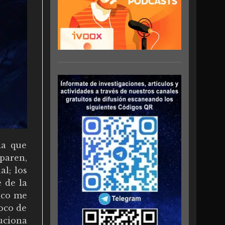
da que
paren,
al; los
e de la
tico me
poco de
uciona