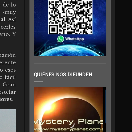
 de lo
a -muy
ual
. Así
cerles
ano. Y
iación
erente
o esos
QUIÉNES NOS DIFUNDEN
 fácil
a Gran
estelar
iores
.