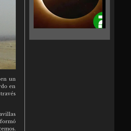
 en un
erdo en
 través
villas
sformó
cemos.