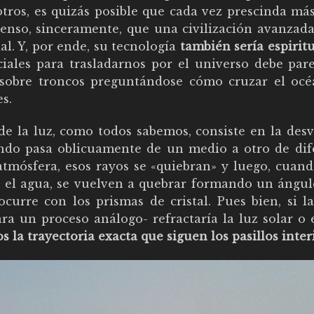
tros, es quizás posible que cada vez prescinda más
Pienso, sinceramente, que una civilización avanzad
al. Y, por ende, su tecnología
también sería espirit
iales para trasladarnos por el universo debe pare
sobre troncos preguntándose cómo cruzar el océ
s.
e la luz, como todos sabemos, consiste en la desv
do pasa oblicuamente de un medio a otro de dif
atmósfera, esos rayos se «quiebran» y luego, cuand
el agua, se vuelven a quebrar formando un ángulo
curre con los prismas de cristal. Pues bien, si l
ra un proceso análogo- refractaría la luz solar o 
s la trayectoria exacta que siguen los pasillos inter