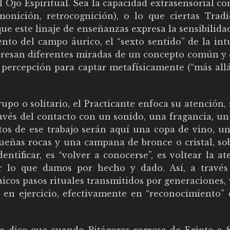
 Ojo Espiritual. Sea la capacidad extrasensorial c
monición, retrocognición), o lo que ciertas Tradi
que este linaje de enseñanzas expresa la sensibilidad
to del campo áurico, el “sexto sentido” de la intu
presan diferentes miradas de un concepto común y c
 percepción para captar metafísicamente (“más allá
upo o solitario, el Practicante enfoca su atención, 
ravés del contacto con un sonido, una fragancia, un
os de ese trabajo serán aquí una copa de vino, un
ueñas rocas y una campana de bronce o cristal, so
ntificar, es “volver a conocerse”, es voltear la a
r lo que damos por hecho y dado. Así, a través
aicos pasos rituales transmitidos por generaciones
, en ejercicio, efectivamente en “reconocimiento” 
e dice que cuando Pitágoras regresa de Egipto a 