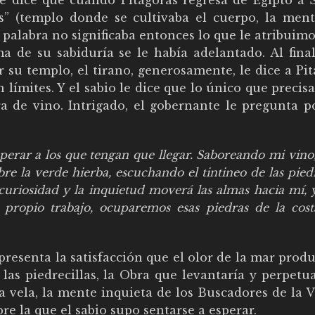
” (templo donde se cultivaba el cuerpo, la ment
la palabra no significaba entonces lo que le atribuim
ma de su sabiduría se le había adelantado. Al fina
ir su templo, el tirano, generosamente, le dice a Pi
n límites. Y el sabio le dice que lo único que precis
a de vino. Intrigado, el gobernante le pregunta p
sperar a los que tengan que llegar. Saboreando mi vino
re la verde hierba, escuchando el tintineo de las piedr
a curiosidad y la inquietud moverá las almas hacia mí, 
propio trabajo, ocuparemos esas piedras de la cost
epresenta la satisfacción que el olor de la mar prod
 las piedrecillas, la Obra que levantaría y perpetua
 vela, la mente inquieta de los Buscadores de la V
re la que el sabio supo sentarse a esperar.