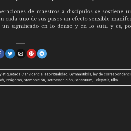
eraciones de maestros a discípulos se sostiene un
 en cada uno de sus pasos un efecto sensible manif
un significado en lo denso y en lo sutil y es, por
y etiquetada
Clarividencia
,
espiritualidad
,
Gymnastikós
,
ley de correspondenci
ndi
,
Pitágoras
,
premonición
,
Retrocognición
,
Sensorium
,
Telepatía
,
tilka
.