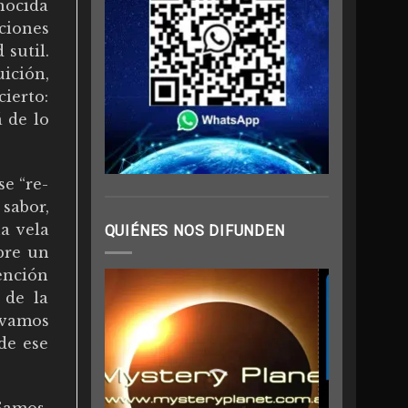
onocida
ciones
 sutil.
ición,
ierto:
 de lo
se “re-
 sabor,
a vela
QUIÉNES NOS DIFUNDEN
bre un
tención
 de la
, vamos
de ese
Samos,