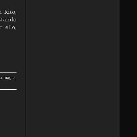
 Rito,
estando
 ello,
a
,
magia
,