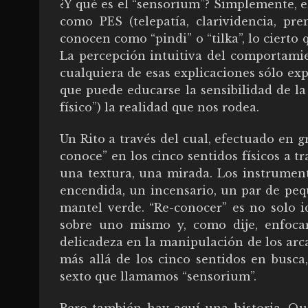
¿Y qué es el “sensorium”? Simplemente, el
como PES (telepatía, clarividencia, pre
conocen como “pindi” o “tilka”, lo cierto 
La percepción intuitiva del comportamien
cualquiera de esas explicaciones sólo ex
que puede educarse la sensibilidad de la
físico”) la realidad que nos rodea.
Un Rito a través del cual, efectuado en gr
conoce” en los cinco sentidos físicos a t
una textura, una mirada. Los instrument
encendida, un incensario, un par de peq
mantel verde. “Re-conocer” es no solo ide
sobre uno mismo y, como dije, enfoca
delicadeza en la manipulación de los arc
más allá de los cinco sentidos en busca
sexto que llamamos “sensorium”.
Pero también hay aquí una historia. Qu