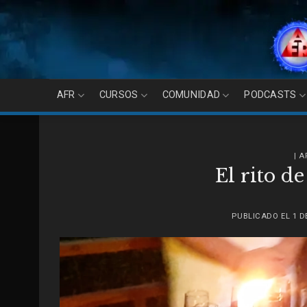
Skip
to
content
AFR
CURSOS
COMUNIDAD
PODCASTS
| 
El rito d
PUBLICADO EL
1 D