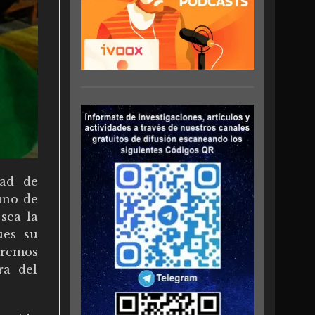
dad de
uno de
sea la
ues su
aremos
ra del