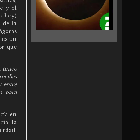
e y el
os hoy)
l de la
tágoras
a es un
or qué
, único
ecillas
y entre
a para
ucía en
ría, la
erdad,