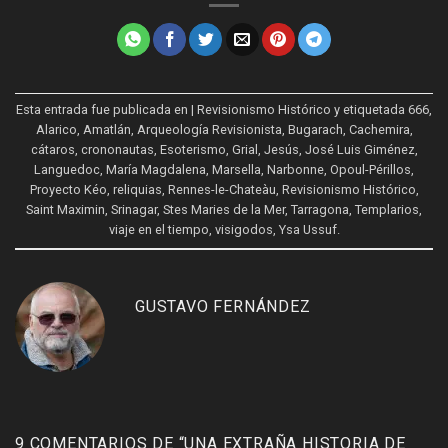
Esta entrada fue publicada en
| Revisionismo Histórico
y etiquetada
666
,
Alarico
,
Amatlán
,
Arqueología Revisionista
,
Bugarach
,
Cachemira
,
cátaros
,
crononautas
,
Esoterismo
,
Grial
,
Jesús
,
José Luis Giménez
,
Languedoc
,
María Magdalena
,
Marsella
,
Narbonne
,
Opoul-Périllos
,
Proyecto Kéo
,
reliquias
,
Rennes-le-Chateàu
,
Revisionismo Histórico
,
Saint Maximin
,
Srinagar
,
Stes Maries de la Mer
,
Tarragona
,
Templarios
,
viaje en el tiempo
,
visigodos
,
Ysa Ussuf
.
GUSTAVO FERNÁNDEZ
9 COMENTARIOS DE “
UNA EXTRAÑA HISTORIA DE