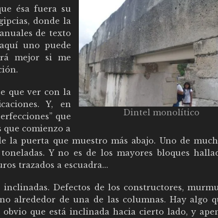
que ésa fuera su
gipcias, donde la
anuales de texto
 aquí uno puede
erá mejor si me
ción.
ne que ver con la
caciones. Y, en
Dintel monolítico
perfecciones” que
s que comienzo a
l de la puerta que muestro más abajo. Uno de much
 toneladas. Y no es de los mayores bloques hallad
muros trazados a escuadra…
s inclinadas. Defectos de los constructores, murm
ino alrededor de una de las columnas. Hay algo 
obvio que está inclinada hacia cierto lado, y ape