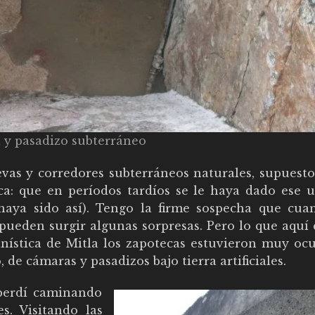
y pasadizo subterráneo
uevas y corredores subterráneos naturales, supuest
ica: que en períodos tardíos se le haya dado ese u
 haya sido así). Tengo la firme sospecha que cua
 pueden surgir algunas sorpresas. Pero lo que aquí
anística de Mitla los zapotecas estuvieron muy oc
e cámaras y pasadizos bajo tierra artificiales.
perdí caminando
s. Visitando las