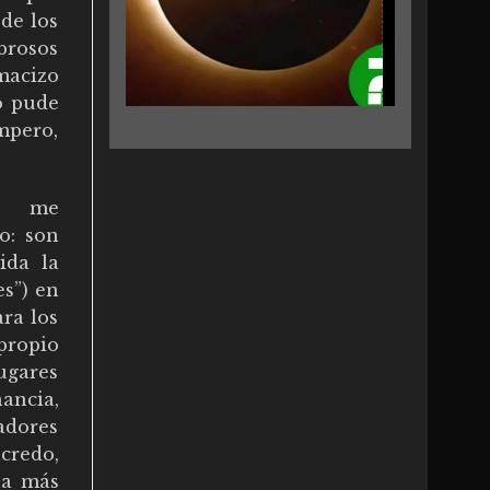
de los
brosos
macizo
o pude
mpero,
ue me
o: son
ida la
s”) en
ara los
propio
ugares
ancia,
adores
credo,
ona más