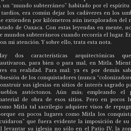
n un “mundo subterráneo” habitado por el espíritu 
 tardíos, era común dejar los cadáveres en los um
 se extienden por kilómetros aún inexplorados del 
 estado de Oaxaca. Con estas leyendas en mente, n
e mundos subterráneos cuando recorría el lugar. E
n mi atención. Y sobre ello, trata esta nota.
Hay dos características arquitectónicas q
cautivaron, para bien o para mal, en Mitla. Mient
tres en realidad. Para mal: ya es por demás sab
bsesión de los conquistadores (nunca “colonizadore
onstruir sus iglesias en sitios de interés sagrado p
pueblos autóctonos. Aún más; empleando el 
material de obra de esos sitios. Pero en pocos l
como Mitla tal sacrilegio adquiere visos de repugn
porque en pocos lugares como Mitla los conquist
“cuidaron” que fuera evidente la imposición de su 
l levantar su iglesia no sólo en el Patio IV, la z