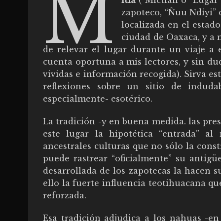
M
itla
(“Mictlan o “Lugar 
zapoteco, “Ñuu Ndiyi” 
localizada en el estad
ciudad de Oaxaca, y a
de relevar el lugar durante un viaje a e
cuenta oportuna a mis lectores, y sin du
vividas e información recogida). Sirva es
reflexiones sobre un sitio de induda
especialmente- esotérico.
La tradición -y en buena medida. las pre
este lugar la hipotética “entrada” a
ancestrales culturas que no sólo la const
puede rastrear “oficialmente” su antigü
desarrollada de los zapotecas la hacen
ello la fuerte influencia teotihuacana qu
reforzada.
Esa tradición adjudica a los nahuas -en