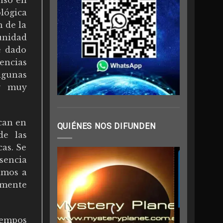
nso en
lógica
m de la
unidad
he dado
encias
algunas
-y muy
ican en
QUIÉNES NOS DIFUNDEN
de las
cas. Se
sencia
amos a
temente
iempos