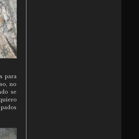
os para
so, no
ndo se
 quiero
upados