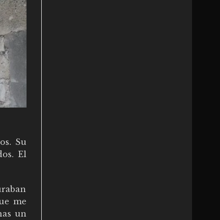
os. Su
os. El
uraban
que me
nas un