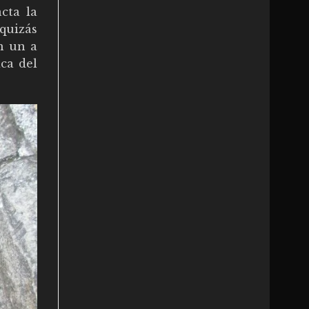
cta la
quizás
n un a
ca del