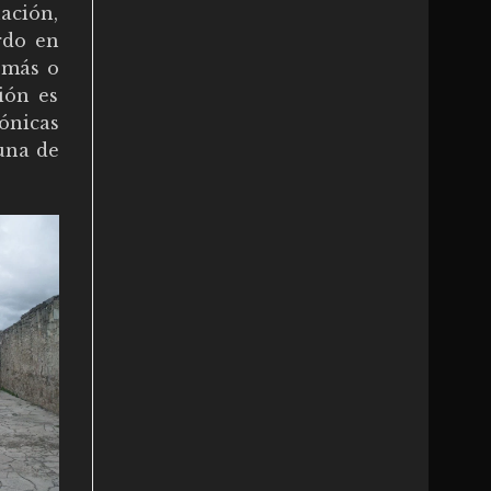
ación,
rdo en
 más o
ión es
ónicas
guna de