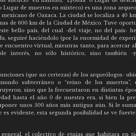
de silencio” en náhuatl, “Lyobaa” o Lugar de desca
o Lugar de muertos en mixteco) es una zona arqueo
o mexicano de Oaxaca. La ciudad se localiza a 40 k
 mas de 600 km de la Ciudad de México. Tuve oport
ste bello país, del cual -del viaje, no del país- 
da, seguiré haciéndolo (por la enormidad de experi
te encuentro virtual, mientras tanto, para acercar 
ble interés, no sólo histórico, sino también 
sunciones (que no certezas) de los arqueólogos- ub
l mundo subterráneo o “reino de los muertos”, 
ruyeron, sino que la frecuentaron en distintas épo
edad hasta el año 0 de nuestra era, si bien la pre
 suponer unos 500 años más antigua aún. Si le sum
e es evidente, esta segunda posibilidad se ve fuer
 general, el colectivo de etnias que habitara en t