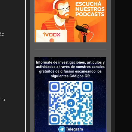
de
” o