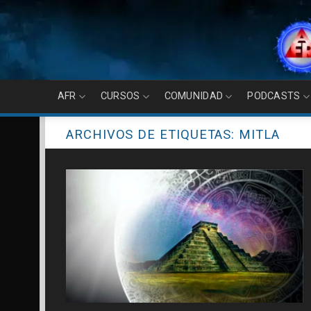
Skip
to
content
AFR
CURSOS
COMUNIDAD
PODCASTS
ARCHIVOS DE ETIQUETAS:
MITLA