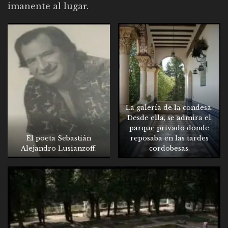
imanente al lugar.
La galería de la condesa.
Desde ella, se admira el
parque privado donde
El poeta Sebastián
reposaba en las tardes
Alejandro Lusianzoff.
cordobesas.