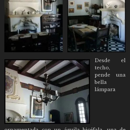
Desde el
techo,
pende una
bella
lámpara
ornamentada con un águila bicéfala, una de