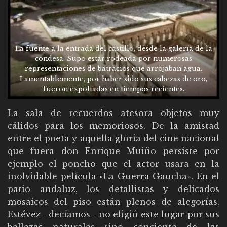
La fuente a la entrada del castillo, desde la galería de la
condesa. Supo estar rodeada por numerosas
representaciones de batracios que arrojaban agua.
Lamentablemente, por haber sido sus cabezas de oro,
fueron expoliadas en tiempos recientes.
La sala de recuerdos atesora objetos muy
cálidos para los memoriosos. De la amistad
entre el poeta y aquella gloria del cine nacional
que fuera don Enrique Muiño persiste por
ejemplo el poncho que el actor usara en la
inolvidable película «La Guerra Gaucha». En el
patio andaluz, los detallistas y delicados
mosaicos del piso están plenos de alegorías.
Estévez –decíamos– no eligió este lugar por sus