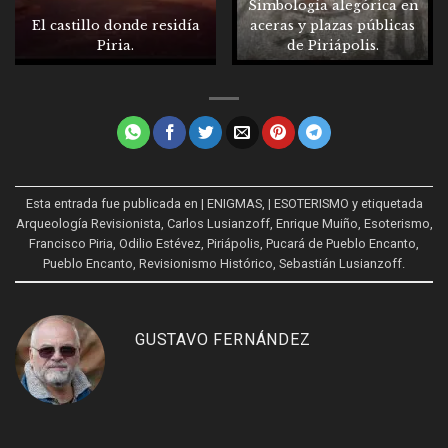
Simbología alegórica en
El castillo donde residía
aceras y plazas públicas
Piria.
de Piriápolis.
Esta entrada fue publicada en
| ENIGMAS
,
| ESOTERISMO
y etiquetada
Arqueología Revisionista
,
Carlos Lusianzoff
,
Enrique Muiño
,
Esoterismo
,
Francisco Piria
,
Odilio Estévez
,
Piriápolis
,
Pucará de Pueblo Encanto
,
Pueblo Encanto
,
Revisionismo Histórico
,
Sebastián Lusianzoff
.
GUSTAVO FERNÁNDEZ