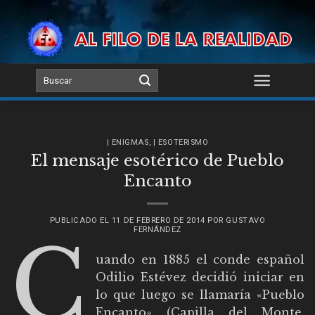
Skip
to
content
| ENIGMAS
,
| ESOTERISMO
El mensaje esotérico de Pueblo
Encanto
PUBLICADO EL
11 DE FEBRERO DE 2014
POR
GUSTAVO
FERNÁNDEZ
C
uando en 1885 el conde español
Odilio Estévez decidió iniciar en
lo que luego se llamaría «Pueblo
Encanto» (Capilla del Monte,