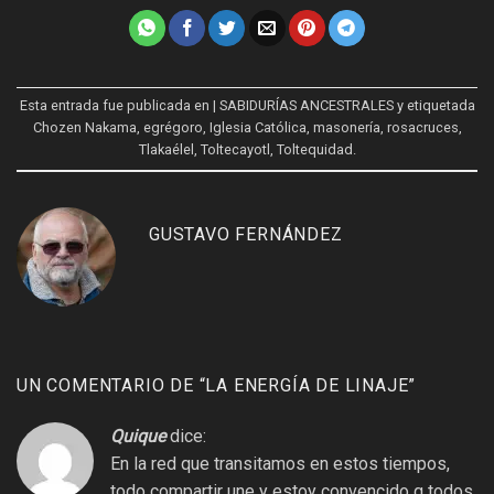
Esta entrada fue publicada en
| SABIDURÍAS ANCESTRALES
y etiquetada
Chozen Nakama
,
egrégoro
,
Iglesia Católica
,
masonería
,
rosacruces
,
Tlakaélel
,
Toltecayotl
,
Toltequidad
.
GUSTAVO FERNÁNDEZ
UN COMENTARIO DE “
LA ENERGÍA DE LINAJE
”
Quique
dice:
En la red que transitamos en estos tiempos,
todo compartir une y estoy convencido q todos