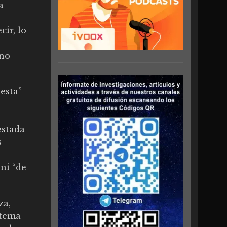
a
ir, lo
eno
esta”
estada
s
ni “de
za,
 tema