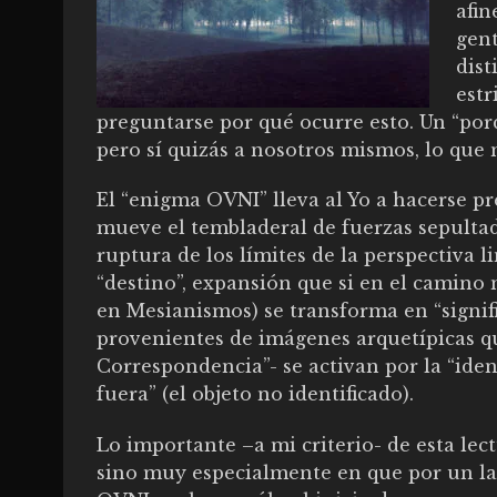
afin
gen
dist
estr
preguntarse por qué ocurre esto. Un “po
pero sí quizás a nosotros mismos, lo que
El “enigma OVNI” lleva al Yo a hacerse pr
mueve el tembladeral de fuerzas sepulta
ruptura de los límites de la perspectiva l
“destino”, expansión que si en el camino n
en Mesianismos) se transforma en “signif
provenientes de imágenes arquetípicas qu
Correspondencia”- se activan por la “iden
fuera” (el objeto no identificado).
Lo importante –a mi criterio- de esta le
sino muy especialmente en que por un lad