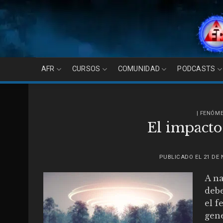
Skip
to
content
AFR
CURSOS
COMUNIDAD
PODCASTS
| FENÓM
El impact
PUBLICADO EL
21 DE 
A na
debe
el f
gene