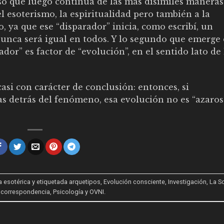
so que luego continúa de las más disímiles maneras:
 el esoterismo, la espiritualidad pero también a la
co, ya que ese “disparador” inicia, como escribí, un
nunca será igual en todos. Y lo segundo que emerge 
dor” es factor de “evolución”, en el sentido lato de 
asi con carácter de conclusión: entonces, si
s detrás del fenómeno, esa evolución no es “azaros
a esotérica
y etiquetada
arquetipos
,
Evolución consciente
,
Investigación
,
La S
e correspondencia
,
Psicología y OVNI
.