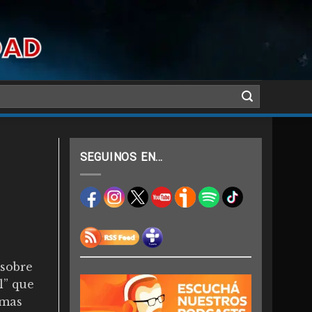
SEGUINOS EN…
 sobre
l” que
emas