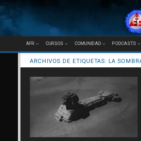
Skip
to
content
AFR
CURSOS
COMUNIDAD
PODCASTS
ARCHIVOS DE ETIQUETAS:
LA SOMBR