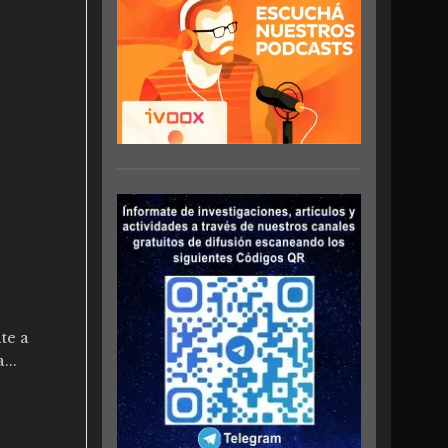
te a
...