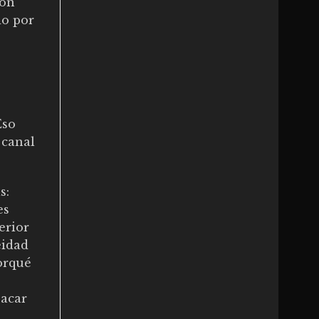
ión
do por
Eso
 canal
s:
es
erior
eidad
porqué
sacar