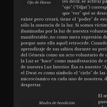
(es decir, se activa) 
Ojo de Horus
“ojo” (“Udjat”) corres
que “ver” qué se desea
existe pero creará, tiene el “poder” de es
sólo la ausencia de la luz. Si somos víct
iluminadas por la luz de nuestra volunta
manifestable; no como mera expresión de
porque ante ella aquél retrocede. Cuando
aprendizaje de sus sabios durante su per
del Génesis como un acto voluntario de c
la Luz se “hace” como manifestación de e
de nuestra Luz Interior. Ésa es nuestro “
el Dwat es como símbolo el “cielo” de la
microcósmico en cada uno de nosotros, don
despertar.
El m
pued
Mudra de bendición