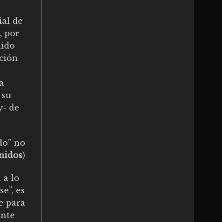
ial de
, por
dido
nción
a
 su
y- de
do” no
nidos
)
 a lo
e”, es
e para
ente