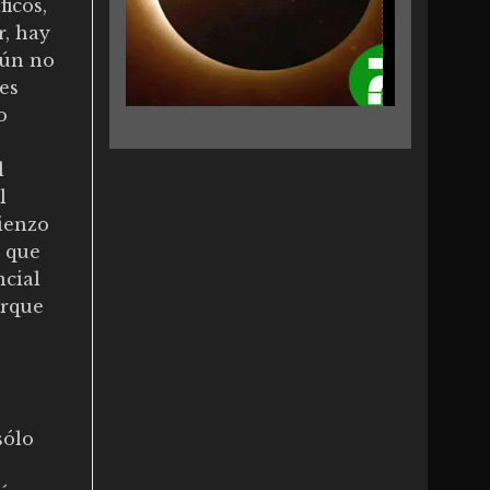
ficos,
r, hay
aún no
 es
o
l
l
mienzo
a que
ncial
orque
sólo