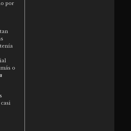
do por
stan
ás
tenía
ial
 más o
a
s
 casi