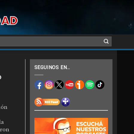
SEGUINOS EN…
o
ión
la
eron