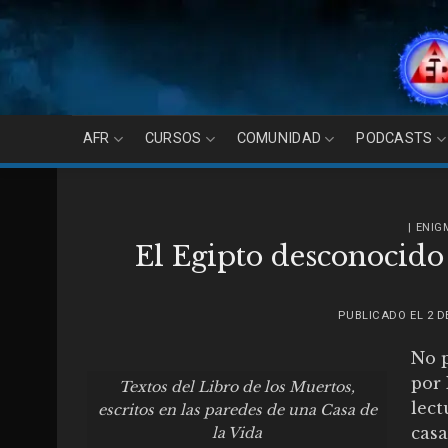
Skip
to
content
AFR
CURSOS
COMUNIDAD
PODCASTS
| ENI
El Egipto desconocido 
PUBLICADO EL
2 D
No 
por 
Textos del Libro de los Muertos,
lect
escritos en las paredes de una Casa de
casa
la Vida