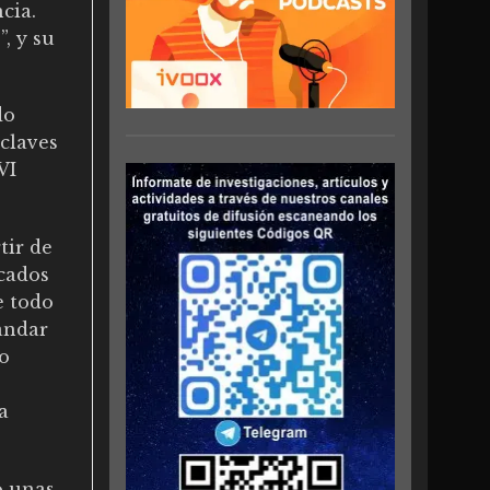
cia.
, y su
do
 claves
VI
tir de
icados
e todo
 andar
mo
a
o unas