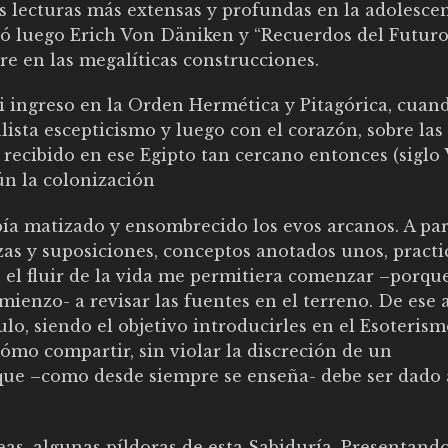
s lecturas más extensas y profundas en la adolescen
ó luego Erich Von Däniken y “Recuerdos del Futuro”
re en las megalíticas construcciones.
mi ingreso en la Orden Hermética y Pitagórica, cuan
sta escepticismo y luego con el corazón, sobre las
 recibido en ese Egipto tan cercano entonces (siglo 
ún la colonización
ía matizado y ensombrecido los evos arcanos. A par
zas y suposiciones, conceptos anotados unos, pract
e el fluir de la vida me permitiera comenzar –porqu
mienzo- a revisar las fuentes en el terreno. De ese
ulo, siendo el objetivo introducirles en el Esoteris
cómo compartir, sin violar la discreción de un
ue –como desde siempre se enseña- debe ser dado 
eas, algunas píldoras de esta Sabiduría. Presentand