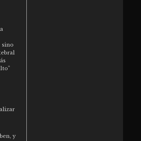
la
 sino
tebral
más
lto”
alizar
ben, y