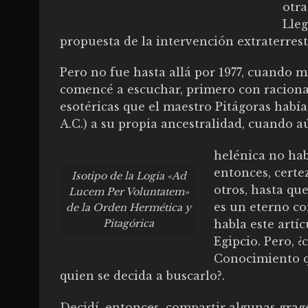
otra
Lleg
propuesta de la intervención extraterrest
Pero no fue hasta allá por 1977, cuando 
comencé a escuchar, primero con racionali
esotéricas que el maestro Pitágoras había
A.C.) a su propia ancestralidad, cuando a
helénica no hab
entonces, certe
Isotipo de la Logia «Ad
otros, hasta qu
Lucem Per Voluntatem»
es un eterno co
de la Orden Hermética y
Pitagórica
habla este artíc
Egipcio. Pero, ¿
Conocimiento q
quien se decida a buscarlo?.
Decidí, entonces, compartir algunas grag