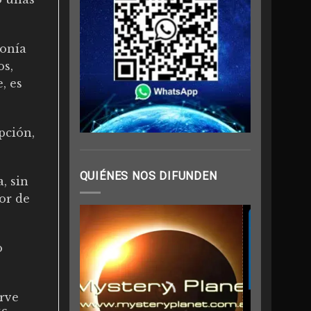
monía
os,
, es
pción,
QUIÉNES NOS DIFUNDEN
, sin
or de
o
irve