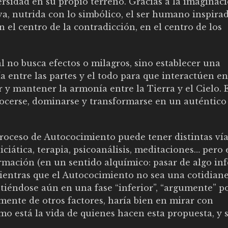
rsidad en su propio terreno. Gracias a la imaginac
va, nutrida con lo simbólico, el ser humano inspira
en el centro de la contradicción, en el centro de los
al no busca efectos o milagros, sino establecer una
 entre las partes y el todo para que interactúen en
r y mantener la armonía entre la Tierra y el Cielo. 
nocerse, dominarse y transformarse en un auténtico
proceso de Autococimiento puede tener distintas vía
iática, terapia, psicoanálisis, meditaciones… pero 
mación (en un sentido alquímico: pasar de algo inf
mientras que el Autococimiento no sea una cotidian
intiéndose aún en una fase “inferior”, “argumente” 
ente de otros factores, haría bien en mirar con
o está la vida de quienes hacen esta propuesta, y 