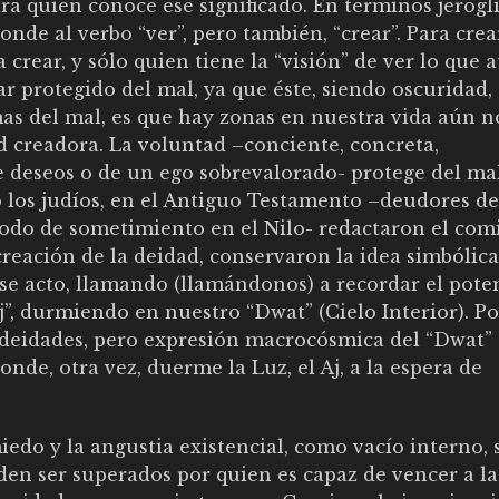
para quien conoce ese significado. En términos jeroglí
ponde al verbo “ver”, pero también, “crear”. Para crea
 crear, y sólo quien tiene la “visión” de ver lo que 
tar protegido del mal, ya que éste, siendo oscuridad,
imas del mal, es que hay zonas en nuestra vida aún n
d creadora. La voluntad –conciente, concreta,
 deseos o de un ego sobrevalorado- protege del ma
 los judíos, en el Antiguo Testamento –deudores de
íodo de sometimiento en el Nilo- redactaron el co
reación de la deidad, conservaron la idea simbólic
se acto, llamando (llamándonos) a recordar el pote
Aj”, durmiendo en nuestro “Dwat” (Cielo Interior). P
s deidades, pero expresión macrocósmica del “Dwat”
de, otra vez, duerme la Luz, el Aj, a la espera de
iedo y la angustia existencial, como vacío interno, 
en ser superados por quien es capaz de vencer a la