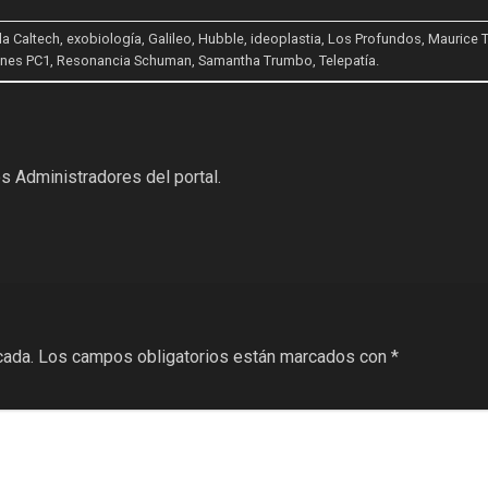
da
Caltech
,
exobiología
,
Galileo
,
Hubble
,
ideoplastia
,
Los Profundos
,
Maurice 
ones PC1
,
Resonancia Schuman
,
Samantha Trumbo
,
Telepatía
.
s Administradores del portal.
cada.
Los campos obligatorios están marcados con
*