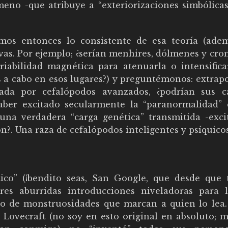
meno -que atribuye a “exteriorizaciones simbólicas
emos entonces lo consistente de esa teoría (ade
vas. Por ejemplo; ¿serían menhires, dólmenes y cro
iabilidad magnética para atenuarla o intensifica
s a cabo en esos lugares?) y preguntémonos: extrap
ada por cefalópodos avanzados, ¿podrían sus 
aber excitado secularmente la “paranormalidad” 
na verdadera “carga genética” transmitida -exci
n?. Una raza de cefalópodos inteligentes y psíquico
ico” (¡bendito seas, San Google, que desde que 
res aburridas introducciones niveladoras para 
o de monstruosidades que marcan a quien lo lea.
 Lovecraft (no soy en esto original en absoluto; 