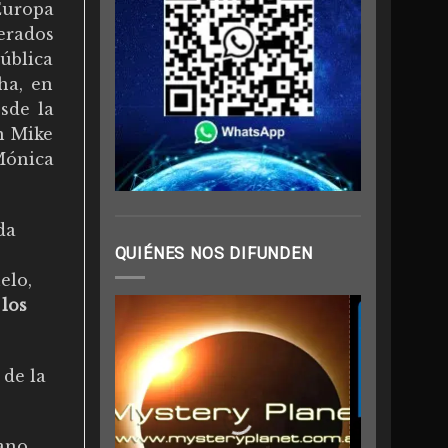
Europa
erados
pública
ha, en
sde la
n Mike
Mónica
da
QUIÉNES NOS DIFUNDEN
elo,
 los
 de la
ano,