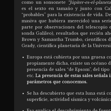
como un sonsonete
“Júpiter-es-el-plane
es el sexto en tamaño y junto con Cal
“probables” para la existencia de vida. D
masiva que hubiera merecido) una serie
parte por observaciones del telescopio 
sonda Galileo), resultados que recién a
Brown y Samantha Trumbo, científicos de
Grady, científica planetaria de la Univers
Europa está cubierta por una gruesa cort
propiamente dicha, existe un océano d
presencia de sales “de Epsom”, del tipo 
etc.
La presencia de estas sales señala 
parámetros que conocemos.
Se ha descubierto que esta luna está co
superficie, actividad sísmica y volcánic
Eso explica el descubrimiento de fuent