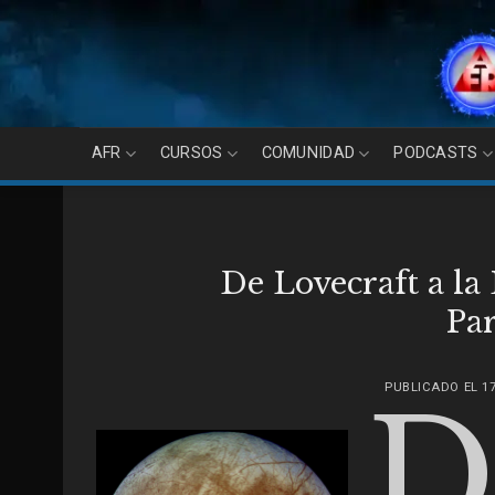
Skip
to
content
AFR
CURSOS
COMUNIDAD
PODCASTS
De Lovecraft a l
Pa
PUBLICADO EL
1