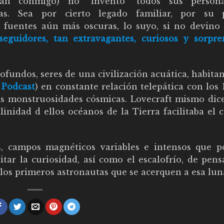
irían conmigo) no “inventó” todos sus person
ias. Sea por cierto legado familiar, por su 
o fuentes aún más oscuras, lo suyo, si no devino
eguidores, tan extravagantes, curiosos y sorpre
ofundos, seres de una civilización acuática, habita
 Podcast
) en constante relación telepática con los
as monstruosidades cósmicas. Lovecraft mismo dice 
inidad d ellos océanos de la Tierra facilitaba el 
s, campos magnéticos variables e intensos que p
tar la curiosidad, así como el escalofrío, de pens
 los primeros astronautas que se acerquen a esa lu