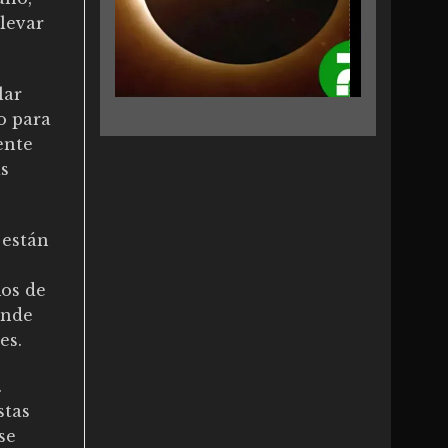
elevar
lar
o para
ente
s
 están
os de
ónde
es.
.
stas
se