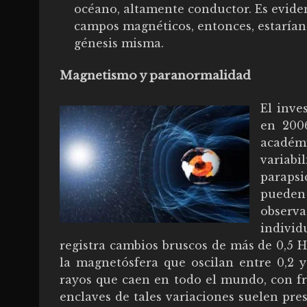
océano, altamente conductor. Es eviden
campos magnéticos, entonces, estarían 
génesis misma.
Magnetismo y paranormalidad
El inve
en 2006
académi
variab
parapsi
pueden
observa
individ
registra cambios bruscos de más de 0,5 H
la magnetósfera que oscilan entre 0,2 
rayos que caen en todo el mundo, con frec
enclaves de tales variaciones suelen pre