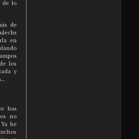
 de lo
más de
mlechs
rla en
olando
campos
de los
tada y
s…
te has
los no
 Ya he
muchos