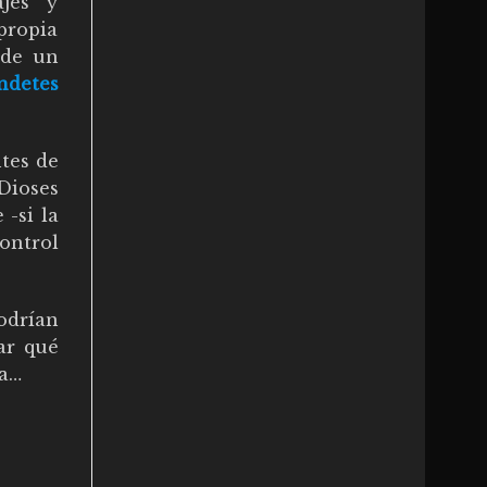
ajes y
propia
 de un
ndetes
ntes de
 Dioses
-si la
control
odrían
ar qué
na…