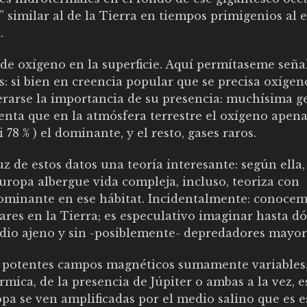
” similar al de la Tierra en tiempos primigenios al 
.
de oxígeno en la superficie. Aquí permítaseme seña
: si bien en creencia popular que se precisa oxígen
agerarse la importancia de su presencia: muchísima g
enta que en la atmósfera terrestre el oxígeno apena
 78 % ) el dominante, y el resto, gases raros.
 de estos datos una teoría interesante: según ella,
uropa albergue vida compleja, incluso, teoriza con
ominante en ese hábitat. Incidentalmente: conocem
mares en la Tierra; es especulativo imaginar hasta d
edio ajeno y sin -posiblemente- depredadores mayor
o potentes campos magnéticos sumamente variables
mica, de la presencia de Júpiter o ambas a la vez, e
a se ven amplificadas por el medio salino que es e