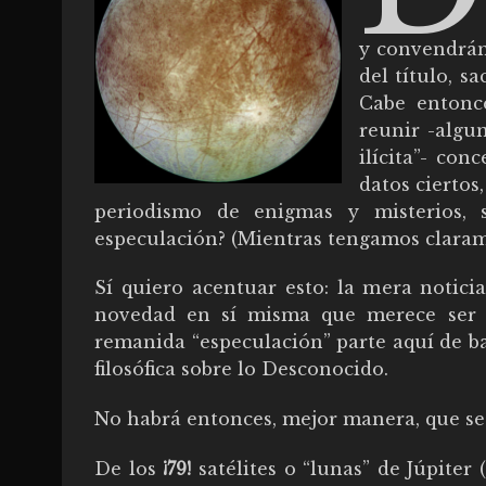
y convendrán
del título, s
Cabe entonce
reunir -algu
ilícita”- con
datos ciertos
periodismo de enigmas y misterios, 
especulación? (Mientras tengamos claramen
Sí quiero acentuar esto: la mera noticia
novedad en sí misma que merece ser d
remanida “especulación” parte aquí de ba
filosófica sobre lo Desconocido.
No habrá entonces, mejor manera, que se
De los
¡79!
satélites o “lunas” de Júpite