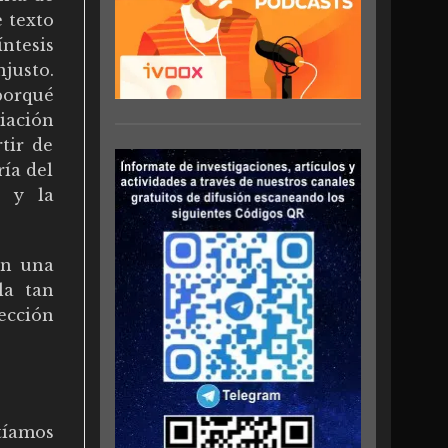
e texto
ntesis
njusto.
porqué
iación
tir de
ría del
n y la
on una
la tan
ección
tíamos