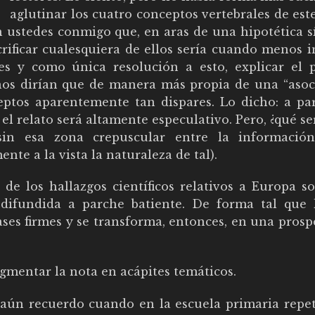
aglutinar los cuatro conceptos vertebrales de est
 ustedes conmigo que, en aras de una hipotética sí
acrificar cualesquiera de ellos sería cuando menos i
s y como única resolución a esto, explicar el 
nos dirían que de manera más propia de una “asoc
ceptos aparentemente tan dispares. Lo dicho: a par
, el relato será altamente especulativo. Pero, ¿qué se
sin esa zona crepuscular entre la informació
te a la vista la naturaleza de tal).
 de los hallazgos científicos relativos a Europa s
ifundida a parche batiente. De forma tal que 
ses firmes y se transforma, entonces, en una prosp
gmentar la nota en acápites temáticos.
r (aún recuerdo cuando en la escuela primaria repe