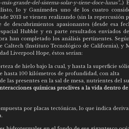
ta-más-grande-del-sistema-solar-y-tiene-doce-lunas”…
) 
listo, Io y Ganímedes uno de los cuatro consid
esde 2013 se vienen realizando (sin la repercusión 
 de descubrimientos apasionantes (desde esa fec
espacial Hubble y en parte resultados enviados de
hora han completado los análisis pertinentes. Segú
 Caltech (Instituto Tecnológico de California), y 
idad Liverpool Hope, éstos serían:
eza de hielo bajo la cual, y hasta la superficie sóli
e hasta 100 kilómetros de profundidad, con alta
de las presentes en la sal de mesa, nutrientes del su
interacciones químicas proclives a la vida dentro de
mpuesta por placas tectónicas, lo que indica deriva
a.
es hidrotermales en el fondo de ese gigantesco océ