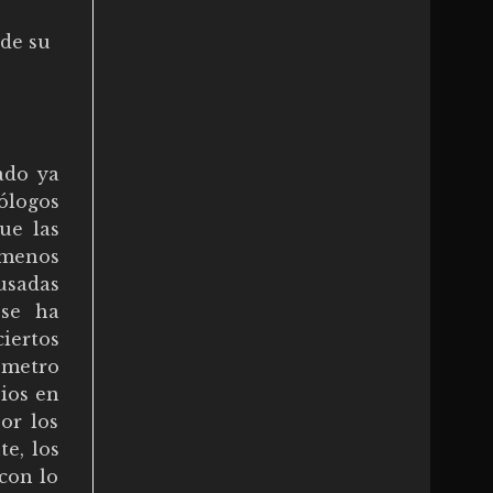
sde su
ado ya
ólogos
ue las
ómenos
usadas
 se ha
iertos
ómetro
ios en
or los
te, los
con lo