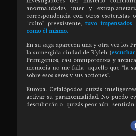
investigadores del misterio coincid
anormalidades inter y extraplanetar
correspondencia con otros esoteristas 
“culto” preexistente,
tuvo impensados s
como él mismo.
En su saga aparecen una y otra vez los Pr
la sumergida ciudad de R’yleh (
escuchar
Primigenios, casi omnipotentes y arcaic
memoria no me falla- aquello que “la sal
sobre esos seres y sus acciones”.
Europa. Cefalópodos quizás inteligente
activar su paranormalidad. No puedo evi
descubrirán o -quizás peor aún- sentirán