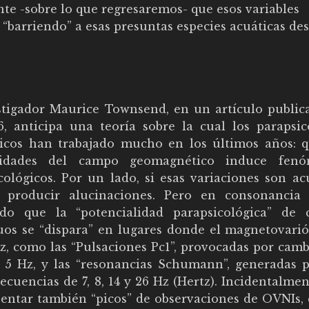
te -sobre lo que regresaremos- que esos variables
“barriendo” a esas presuntas especies acuáticas de
stigador Maurice Townsend, en un artículo public
, anticipa una teoría sobre la cual los parapsic
cos han trabajado mucho en los últimos años: q
ilidades del campo geomagnético induce fen
cológicos. Por un lado, si esas variaciones son ac
 producir alucinaciones. Pero en consonancia
do que la “potencialidad parapsicológica” de c
uos se “dispara” en lugares donde el magnetovari
z, como las “Pulsaciones Pc1”, provocadas por camb
y 5 Hz, y las “resonancias Schumann”, generadas p
uencias de 7, 8, 14 y 26 Hz (Hertz). Incidentalmen
sentar también “picos” de observaciones de OVNIs, 