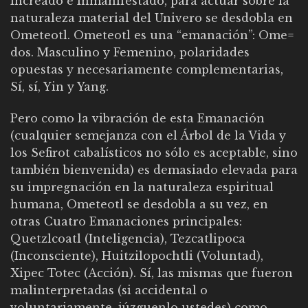
Increado e Inmanifestado, para actuar sobre la
naturaleza material del Univero se desdobla en
Ometeotl. Ometeotl es una “emanación”: Ome=
dos. Masculino y Femenino, polaridades
opuestas y necesariamente complementarias,
Sí, sí, Yin y Yang.
Pero como la vibración de esta Emanación
(cualquier semejanza con el Árbol de la Vida y
los Sefirot cabalísticos no sólo es aceptable, sino
también bienvenida) es demasiado elevada para
su impregnación en la naturaleza espiritual
humana, Ometeotl se desdobla a su vez, en
otras Cuatro Emanaciones principales:
Quetzlcoatl (Inteligencia), Tezcatlipoca
(Inconsciente), Huitzilopochtli (Voluntad),
Xipec Totec (Acción). Sí, las mismas que fueron
malinterpretadas (si accidental o
voluntariamente, júzguenlo ustedes) como