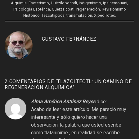
Alquimia
,
Esoterismo
,
Huitzilopochtli
,
Indigenismo
,
ipalnemouani
,
Psicología Esotérica
,
Quetzalcoatl
,
regeneración
,
Revisionismo
Histórico
,
Tezcatlipoca
,
transmutación
,
Xipec Totec
.
GUSTAVO FERNÁNDEZ
2 COMENTARIOS DE “
TLAZOLTEOTL: UN CAMINO DE
REGENERACIÓN ALQUÍMICA
”
Alma América Antúnez Reyes
dice:
Acabo de leer este artículo. Me pareció muy
interesante y sólo quiero hacer una
observación: la palabra que usted escribe
como tlataninime , en realidad se escribe