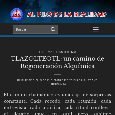
Skip
to
content
| ENIGMAS
,
| ESOTERISMO
TLAZOLTEOTL: un camino de
Regeneración Alquímica
PUBLICADO EL
5 DE DICIEMBRE DE 2013
POR
GUSTAVO
FERNÁNDEZ
El camino chamánico es una caja de sorpresas
constante. Cada recodo, cada reunión, cada
entrevista, cada práctica, cada ritual conlleva
el desafío (que, en sutil pero sublime