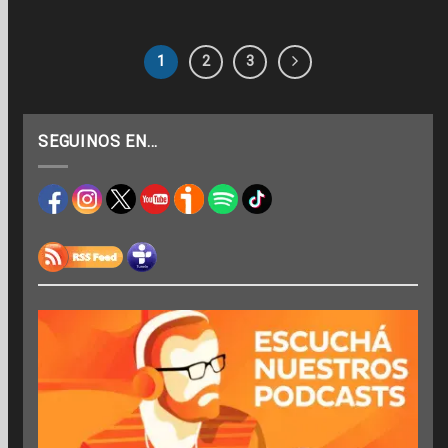
1
2
3
SEGUINOS EN…