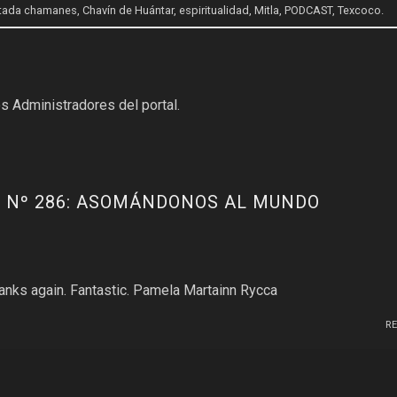
etada
chamanes
,
Chavín de Huántar
,
espiritualidad
,
Mitla
,
PODCAST
,
Texcoco
.
s Administradores del portal.
 Nº 286: ASOMÁNDONOS AL MUNDO
thanks again. Fantastic. Pamela Martainn Rycca
R