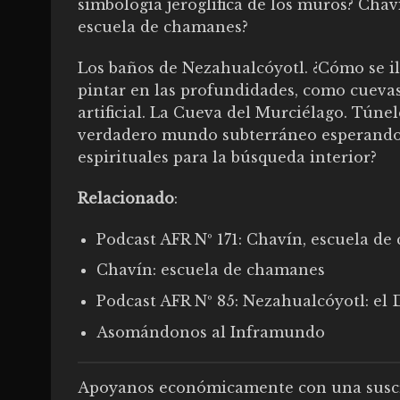
simbología jeroglífica de los muros? Cha
escuela de chamanes?
Los baños de Nezahualcóyotl. ¿Cómo se 
pintar en las profundidades, como cueva
artificial. La Cueva del Murciélago. Túne
verdadero mundo subterráneo esperando 
espirituales para la búsqueda interior?
Relacionado
:
Podcast AFR Nº 171: Chavín, escuela d
Chavín: escuela de chamanes
Podcast AFR Nº 85: Nezahualcóyotl: el
Asomándonos al Inframundo
Apoyanos económicamente con una suscr