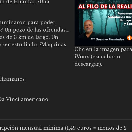
vín de Huantar. ¿Una
iluminaron para poder
s? Un pozo de las ofrendas…
les de 3 km de largo. Un
ser estudiado. ¿Máquinas
Clic en la imagen para
iVoox (escuchar o
descargar).
e chamanes
 Da Vinci americano
ipción mensual mínima (1,49 euros = menos de 2