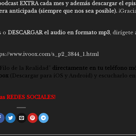
podcast EXTRA cada mes y además descargar el epi
ra anticipada (siempre que nos sea posible).
¡Graci
s o
DESCARGAR el audio en formato mp3
, dirígete 
ps://www.ivoox.com/s_p2_3844_1.html
Filo de la Realidad”
directamente en tu teléfono mó
Voox
(Descargar para
iOS
y
Android
) y escucharlo en
n las REDES SOCIALES!