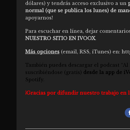
dólares) y tendrás acceso exclusivo a un
normal (que se publica los lunes) de mane
apoyarnos!
Para escuchar en línea, dejar comentario
NUESTRO SITIO EN IVOOX
.
Más opciones
(email, RSS, iTunes) en:
htt
También puedes descargar el
podcast “Al 
suscribiéndose (gratis)
desde la app de i
Spotify
.
¡Gracias por difundir nuestro trabajo e