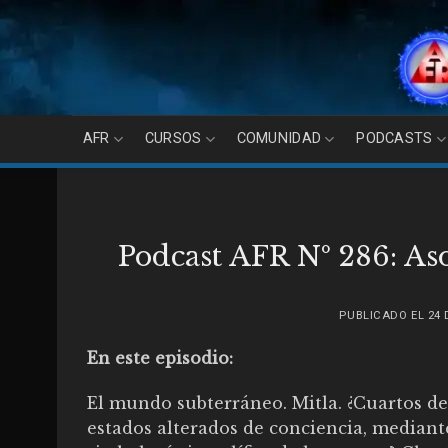
Skip
to
content
AFR
CURSOS
COMUNIDAD
PODCASTS
Podcast AFR Nº 286: A
PUBLICADO EL
24 
En este episodio:
El mundo subterráneo. Mitla. ¿Cuartos d
estados alterados de conciencia, mediant