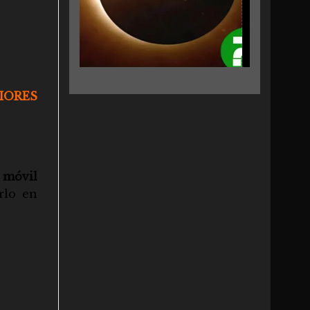
IORES
 móvil
rlo en