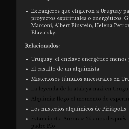
Extranjeros que eligieron a Uruguay pa
proyectos espirituales o energéticos. 
Marconi, Albert Einstein, Helena Petro
Blavatsky…
Relacionados:
Uruguay: el enclave energético menos
El castillo de un alquimista
Misteriosos túmulos ancestrales en U
La leyenda de la atalaya nazi en Urugu
Alquimia: llegó el momento de experi
Los misterios alquímicos de Piriápolis
Estancia «La Aurora»: 25 años después,
padre Pío