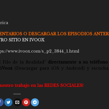
rica
MENTARIOS O DESCARGAR LOS EPISODIOS ANTER
RO SITIO EN IVOOX
ps://www.ivoox.com/s_p2_3844_1.html
l Filo de la Realidad”
directamente a su teléfono
 iVoox
(Descargar para
iOS
y
Android
) y escucha
nuestro trabajo en las REDES SOCIALES!