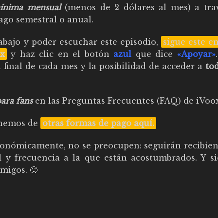
mínima mensual
(menos de 2 dólares al mes) a tra
ago semestral o anual.
bajo y poder escuchar este episodio,
sigue este e
x
y haz clic en el botón
azul
que dice
«Apoyar»
 final de cada mes y la posibilidad de acceder a
to
ara fans
en las
Preguntas Frecuentes (FAQ) de iVoo
ponemos de
otras formas de pago aquí
.
nómicamente, no se preocupen: seguirán recibien
d y frecuencia a la que están acostumbrados. Y s
migos. 🙂