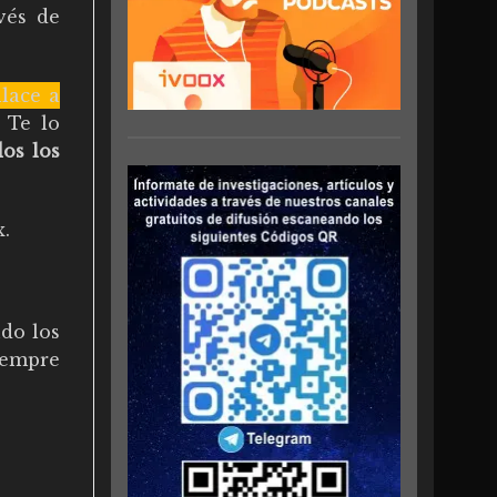
vés de
nlace a
. Te lo
dos los
x
.
do los
iempre