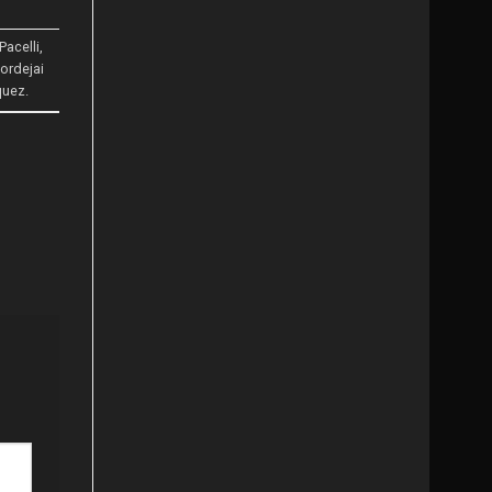
Pacelli
,
ordejai
quez
.