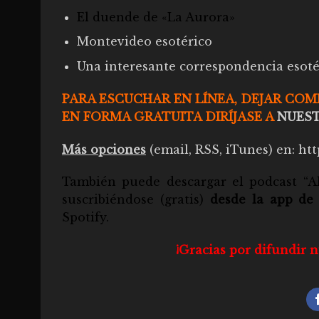
El duende de «La Aurora»
Montevideo esotérico
Una interesante correspondencia esoté
PARA ESCUCHAR EN LÍNEA, DEJAR CO
EN FORMA GRATUITA DIRÍJASE A
NUEST
Más opciones
(email, RSS, iTunes) en:
htt
También puede descargar el
podcast “A
suscribiéndose (gratis)
desde la app de
Spotify
.
¡Gracias por difundir 