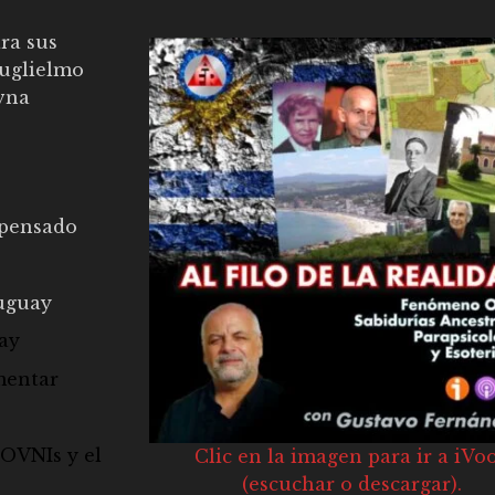
ra sus
Guglielmo
vna
 pensado
ruguay
ay
mentar
 OVNIs y el
Clic en la imagen para ir a iVo
(escuchar o descargar).