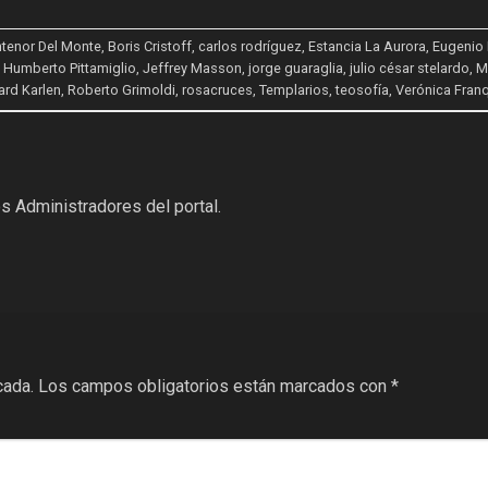
tenor Del Monte
,
Boris Cristoff
,
carlos rodríguez
,
Estancia La Aurora
,
Eugenio 
,
Humberto Pittamiglio
,
Jeffrey Masson
,
jorge guaraglia
,
julio césar stelardo
,
M
ard Karlen
,
Roberto Grimoldi
,
rosacruces
,
Templarios
,
teosofía
,
Verónica Fran
s Administradores del portal.
cada.
Los campos obligatorios están marcados con
*