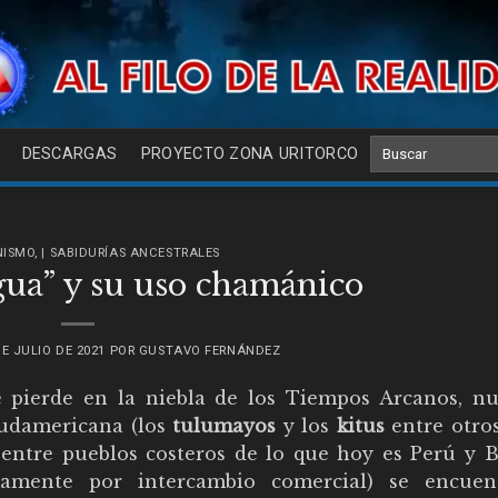
DESCARGAS
PROYECTO ZONA URITORCO
NISMO
,
| SABIDURÍAS ANCESTRALES
gua” y su uso chamánico
DE JULIO DE 2021
POR
GUSTAVO FERNÁNDEZ
 pierde en la niebla de los Tiempos Arcanos, n
sudamericana (los
tulumayos
y los
kitus
entre otros
entre pueblos costeros de lo que hoy es Perú y Bo
amente por intercambio comercial) se encuen