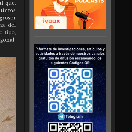
l que,
tintos
grosor
na del
o tipo,
gonal,