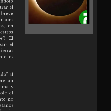
mándolo
trar el
 breve
amanes
os, en
estros
s”
). El
ar- el
tierras
nte, es
ado” al
bre un
Luna y
ole el
nte no
betanos