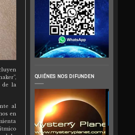
cluyen
QUIÉNES NOS DIFUNDEN
aker”,
 de la
nte al
emos en
mienta
ítmico