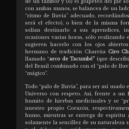
de un tambor y (o) el golpeteo del pie s
con ambas manos, se balancea de un lado 
“ritmo de lluvia” adecuado, recordánd
será el efecto), o bien de la misma f
solían destinarlo a sus aprendices, 
ocasiones varias horas, sólo realizando 
sugieren hacerlo con los ojos abierto
hermano de tradición Charrúa
Ciro Ch
llamado “
arco de Tacumbé”
(que describi
del Brasil combinado con el “palo de lluv
“mágico”.
Todo “palo de lluvia”, para ser así usado
Universo con respeto. Así, frente a un
humito de hierbas medicinales y se “p
nuestro propio Corazón, respectivamen
humo, mientras se entrega de espíritu a
solamente la sencillez de su naturaleza s