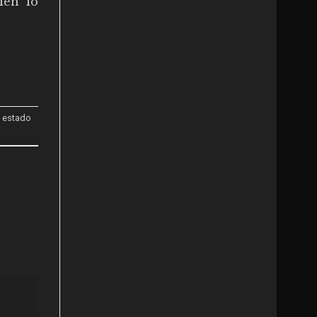
ien lo
,
estado