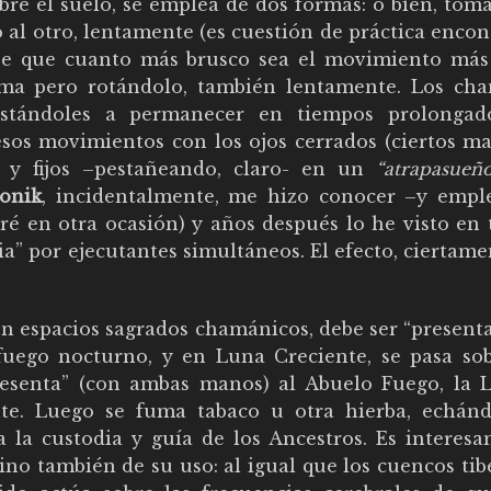
obre el suelo, se emplea de dos formas: o bien, to
al otro, lentamente (es cuestión de práctica encon
ose que cuanto más brusco sea el movimiento más
orma pero rotándolo, también lentamente. Los ch
instándoles a permanecer en tiempos prolongad
esos movimientos con los ojos cerrados (ciertos ma
s y fijos –pestañeando, claro- en un
“atrapasueño
onik
, incidentalmente, me hizo conocer –y emple
ré en otra ocasión) y años después lo he visto en 
ia” por ejecutantes simultáneos. El efecto, ciertame
 en espacios sagrados chamánicos, debe ser “present
 fuego nocturno, y en Luna Creciente, se pasa so
resenta” (con ambas manos) al Abuelo Fuego, la 
te. Luego se fuma tabaco u otra hierba, echánd
 la custodia y guía de los Ancestros. Es interesa
ino también de su uso: al igual que los cuencos ti