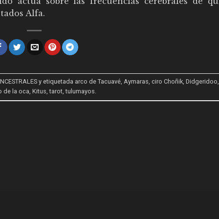
do actúa sobre las frecuencias cerebrales de qu
tados Alfa.
 ANCESTRALES
y etiquetada
arco de Tacuavé
,
Aymaras
,
ciro Choñik
,
Didgeridoo
o de la oca
,
Kitus
,
tarot
,
tulumayos
.