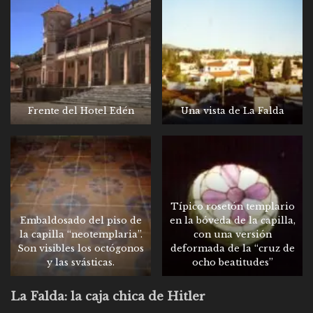
Frente del Hotel Edén
Una vista de La Falda
Típico rosetón templario
Embaldosado del piso de
en la bóveda de la capilla,
la capilla “neotemplaria”.
con una versión
Son visibles los octógonos
deformada de la “cruz de
y las svásticas.
ocho beatitudes”
La Falda: la caja chica de Hitler