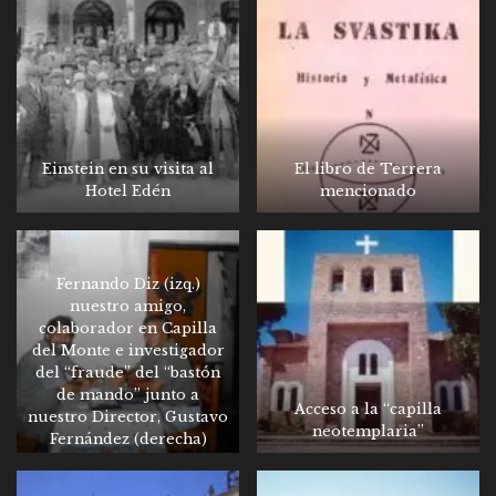
Einstein en su visita al
El libro de Terrera
Hotel Edén
mencionado
Fernando Diz (izq.)
nuestro amigo,
colaborador en Capilla
del Monte e investigador
del “fraude” del “bastón
de mando” junto a
Acceso a la “capilla
nuestro Director, Gustavo
neotemplaria”
Fernández (derecha)