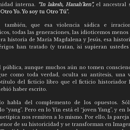
nidad interna.
“In lakesh, Hanah’ken”,
el ancestral 
Otro Yo. Yo soy tu Otro Tú”.
 también, que esa violencia sádica e irracio
cos, todas las generaciones, las idioticemos menos
era historia de María Magdalena y Jesús, esa histor
érigos han tratado (y tratan, ¡si supieran ustede
 pública, aunque muchos aún no tomen conscienci
Que como toda verdad, oculta su antítesis, una 
ítulo del ficticio libro que el ficticio historiador
ebió haber escrito.
lo habla del complemento de los opuestos. Só
o “yang”. Pero en lo Yin está el “joven Yang”, y en 
quetípica nos remiten a lo mismo. Por ello, la parej
enor de su historicidad y se transforman en Imagen