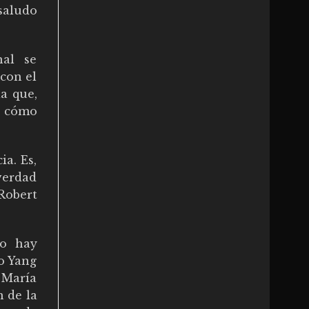
saludo
nal se
 con el
ia que,
s cómo
a. Es,
verdad
 Robert
lo hay
lo Yang
a María
 de la