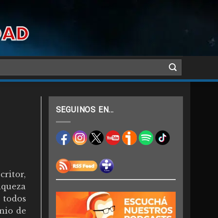
SEGUINOS EN…
critor,
iqueza
 todos
onio de