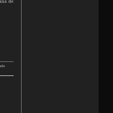
 una de
ado