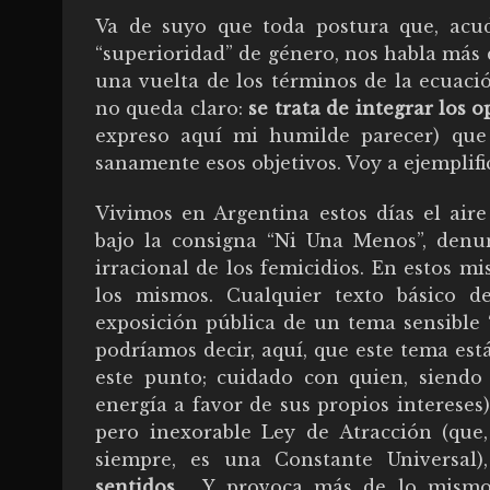
Va de suyo que toda postura que, acud
“superioridad” de género, nos habla más
una vuelta de los términos de la ecuac
no queda claro:
se trata de integrar los
expreso aquí mi humilde parecer) que 
sanamente esos objetivos. Voy a ejemplific
Vivimos en Argentina estos días el air
bajo la consigna “Ni Una Menos”, denu
irracional de los femicidios. En estos m
los mismos. Cualquier texto básico de
exposición pública de un tema sensible 
podríamos decir, aquí, que este tema es
este punto; cuidado con quien, siendo
energía a favor de sus propios intereses
pero inexorable Ley de Atracción (que,
siempre, es una Constante Universal)
sentidos
…. Y provoca más de lo mismo.