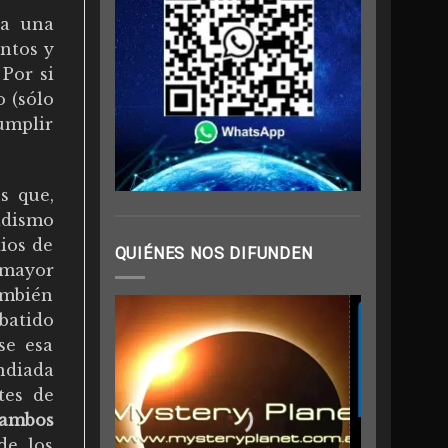
da una
ntos y
Por si
o (sólo
umplir
s que,
adismo
ios de
QUIÉNES NOS DIFUNDEN
 mayor
ambién
batido
se esa
ndiada
tes de
ambos
de los