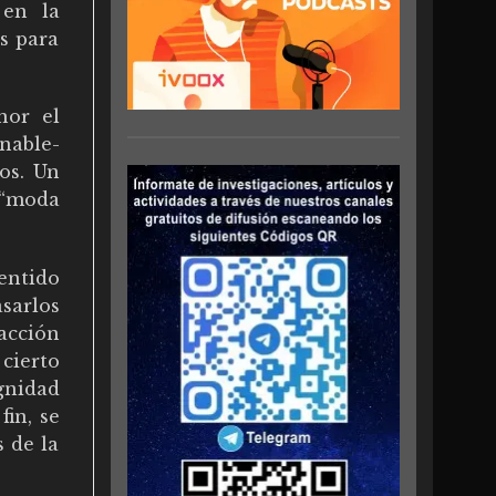
 en la
s para
nor el
nable-
os. Un
 “moda
entido
asarlos
acción
cierto
gnidad
fin, se
s de la