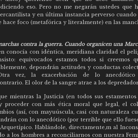
y diciendo eso. Pero no me negarán ustedes que 
ercantilista y en última instancia perverso cuando
e hace foco (metafórica y literalmente) en las man
 marchas contra la guerra. Cuando organicen una Mar
n conocía con idéntica, meridiana claridad el peli
nsisto: equivocados estamos todos si creemos q
ablemente, depondrán actitudes y conductas colect
. Otra vez, la exacerbación de lo anecdótic
ntrario. El olor de la sangre atrae a los depredador
ue mientras la Justicia (en todos sus estamentos
y proceder con más ética moral que legal, el col
bios (así, con mayuúscula, casi con naturaleza cu
endrán con lo anecdótico (por terrible que ello fues
 Arquetípico. Hablándole, directamente,m al Incons
 a los hombres a reconciliarnos con nuestra Fem