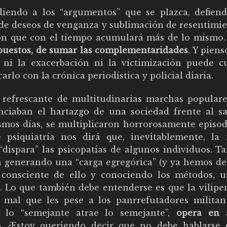
iendo a los “argumentos” que se plazca, defien
 de deseos de venganza y sublimación de resentimie
ión que con el tiempo acumulará más de lo mismo. 
 opuestos, de sumar las complementaridades
. Y piens
ni la exacerbación ni la victimización puede c
arlo con la crónica periodística y policial diaria.
e refrescante de multitudinarias marchas populare
nciaban el hartazgo de una sociedad frente al s
ismos días, se multiplicaron horrorosamente episod
 psiquiatría nos dirá que, inevitablemente, la
“dispara” las psicopatías de algunos individuos. T
tá generando una “carga egregórica” (y ya hemos de
 consciente de ello y conociendo los métodos, u
). Lo que también debe entenderse es que la vilipe
 mal que les pese a los panrrefutadores militan
, lo “semejante atrae lo semejante”,
opera en 
 ¿Estoy queriendo decir que no debe hablarse 