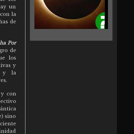
hay un
 con la
chas de
cha Por
gro de
ue los
ivas y
o y la
es.
 y con
ectivo
ántica
e) sino
ciente
inidad