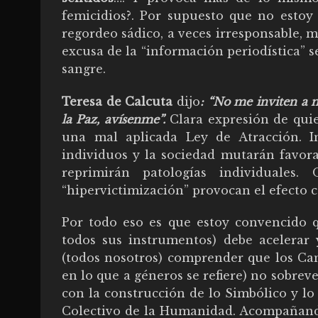
femicidios?. Por supuesto que no esto
regordeo sádico, a veces irresponsable, m
excusa de la “información periodística” s
sangre.
Teresa de Calcuta
dijo
: “No me inviten a
la Paz, avísenme”.
Clara expresión de quie
una mal aplicada Ley de Atracción. I
individuos y la sociedad mutarán favor
reprimirán patologías individuales
“hipervictimización” provocan el efecto co
Por todo eso es que estoy convencido q
todos sus instrumentos) debe acelerar 
(todos nosotros) comprender que los Cam
en lo que a géneros se refiere) no sobrev
con la construcción de lo Simbólico y lo
Colectivo de la Humanidad. Acompañando