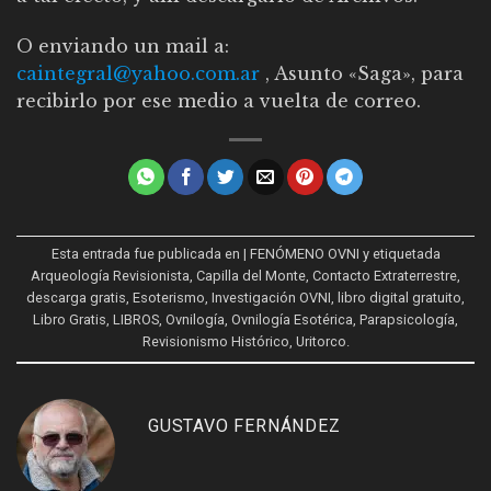
O enviando un mail a:
caintegral@yahoo.com.ar
, Asunto «Saga», para
recibirlo por ese medio a vuelta de correo.
Esta entrada fue publicada en
| FENÓMENO OVNI
y etiquetada
Arqueología Revisionista
,
Capilla del Monte
,
Contacto Extraterrestre
,
descarga gratis
,
Esoterismo
,
Investigación OVNI
,
libro digital gratuito
,
Libro Gratis
,
LIBROS
,
Ovnilogía
,
Ovnilogía Esotérica
,
Parapsicología
,
Revisionismo Histórico
,
Uritorco
.
GUSTAVO FERNÁNDEZ