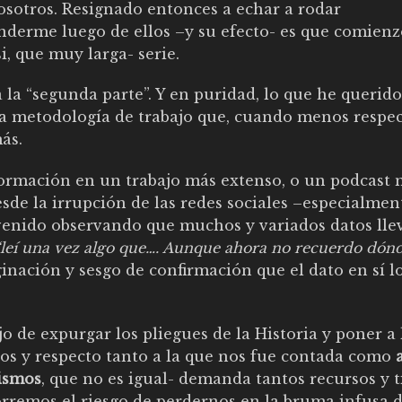
osotros. Resignado entonces a echar a rodar
derme luego de ellos –y su efecto- es que comienz
i, que muy larga- serie.
 la “segunda parte”. Y en puridad, lo que he querido
ierta metodología de trabajo que, cuando menos respe
ás.
rmación en un trabajo más extenso, o un podcast 
sde la irrupción de las redes sociales –especialmen
 venido observando que muchos y variados datos lle
“leí una vez algo que…. Aunque ahora no recuerdo dónd
ginación y sesgo de confirmación que el dato en sí l
o de expurgar los pliegues de la Historia y poner a 
os y respecto tanto a la que nos fue contada como
ismos
, que no es igual- demanda tantos recursos y 
orremos el riesgo de perdernos en la bruma infusa d