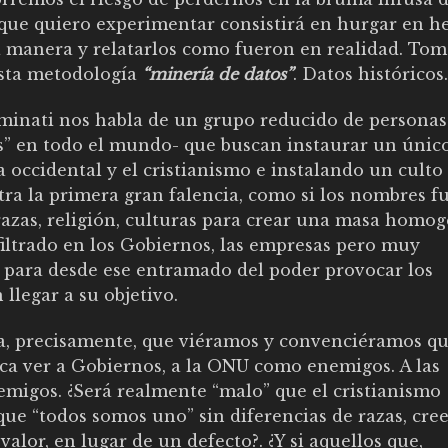
 que quiero experimentar consistirá en hurgar en h
 manera y relatarlos como fueron en realidad. Tom
esta metodología
“minería de datos”
. Datos históricos.
luminati nos habla de un grupo reducido de personas
as” en todo el mundo- que buscan instaurar un únic
 occidental y el cristianismo e instalando un culto
tra la primera gran falencia, como si los nombres f
 razas, religión, culturas para crear una masa homo
nfiltrado en los Gobiernos, las empresas pero muy
 para desde ese entramado del poder provocar los
 llegar a su objetivo.
ra, precisamente, que viéramos y convenciéramos qu
ifica ver a Gobiernos, a la ONU como enemigos. A las
nemigos. ¿Será realmente “malo” que el cristianismo
que “todos somos uno” sin diferencias de razas, cree
valor, en lugar de un defecto?. ¿Y si aquellos que,