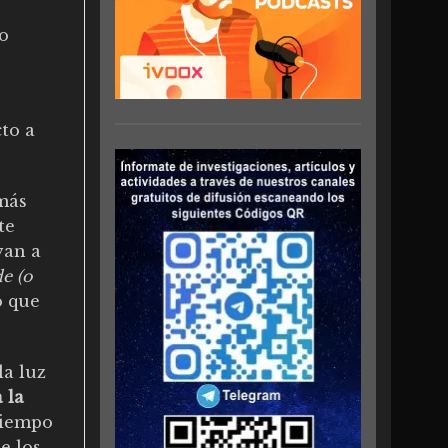
o
cto a
más
te
van a
e (o
o que
la luz
a la
tiempo
e los