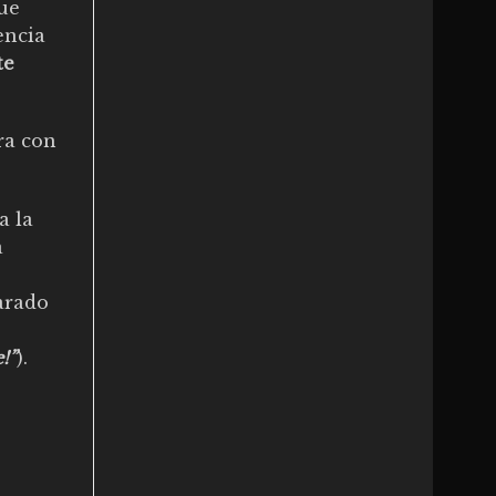
que
encia
te
ra con
a la
a
larado
,
!”
).