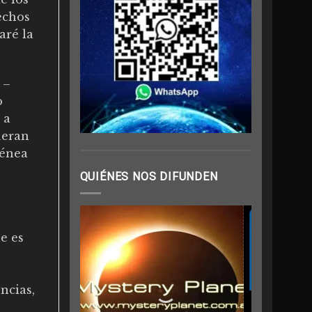
echos
aré la
 –
o
 a
ueran
génea
QUIÉNES NOS DIFUNDEN
e es
ncias,