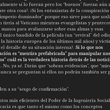
lmente sí lo fueran pero los “buenos” fueran aún
e otra cosa?. ¿Si los entusiastas de la conspiración
“imperio dominador” porque eso sirve para que sos
 tirria al Vaticano mientras evangelistas y pentecos
as manos para avalanzarse sobre esas almas y esas
l único bandido de la película (un “revival” del odio
 la historia europea de los últimos mil años) y victi
 el detalle de su situación interna?.
Si lo que nos
ción es “mentira prefabricada” para manipular nue
” cuál es la verdadera historia detrás de las notici
… No, ya sé. Dirán que “sobran evidencias”, que “mir
y nunca se preguntan si ellos no podrán también ser 
en a su “sesgo de confirmación”.
s más eficientes del Poder de la Ingeniería Social:
ficacia es que tanto el mismo como los conceptos