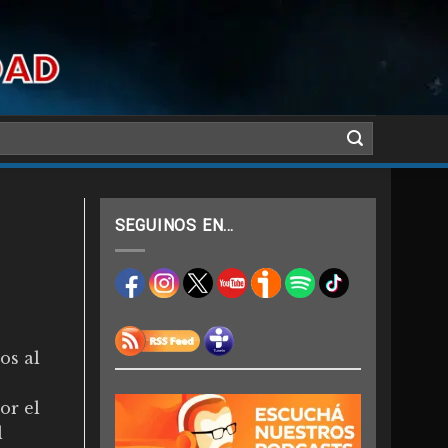
SEGUINOS EN…
os al
or el
l