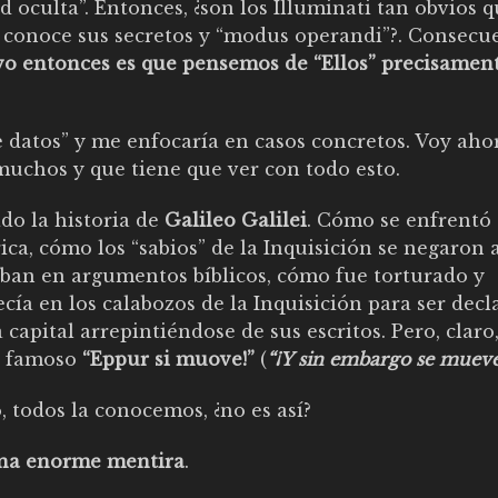
 oculta”. Entonces, ¿son los Illuminati tan obvios 
t conoce sus secretos y “modus operandi”?. Consecu
tivo entonces es que pensemos de “Ellos” precisamen
e datos” y me enfocaría en casos concretos. Voy aho
muchos y que tiene que ver con todo esto.
o la historia de
Galileo Galilei
. Cómo se enfrentó 
ica, cómo los “sabios” de la Inquisición se negaron 
aban en argumentos bíblicos, cómo fue torturado y
ía en los calabozos de la Inquisición para ser dec
 capital arrepintiéndose de sus escritos. Pero, claro
u famoso
“Eppur si muove!”
(
“¡Y sin embargo se mueve
, todos la conocemos, ¿no es así?
una enorme mentira
.