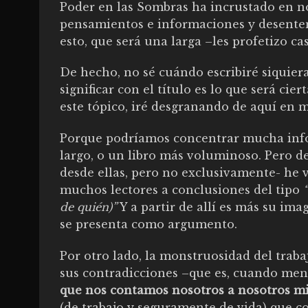
Poder en las Sombras ha incrustado en n
pensamientos e informaciones y desenten
esto, que será una larga –les profetizo cas
De hecho, no sé cuándo escribiré siquiera
significar con el título es lo que será c
este tópico, iré desgranando de aquí en m
Porque podríamos concentrar mucha info
largo, o un libro más voluminoso. Pero de
desde ellas, pero no exclusivamente- he
muchos lectores a conclusiones del tipo
de quién)”
Y a partir de allí es más su ima
se presenta como argumento.
Por otro lado, la monstruosidad del trabaj
sus contradicciones –que es, cuando men
que nos contamos nosotros a nosotros m
(de trabajo y seguramente de vida) que c