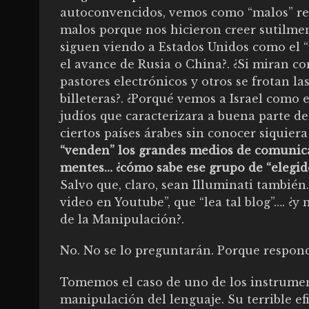
autoconvencidos, vemos como “malos” rea
malos porque nos hicieron creer sutilment
siguen viendo a Estados Unidos como el 
el avance de Rusia o China?. ¿Si miran con
pastores electrónicos y otros se frotan l
billeteras?. ¿Porqué vemos a Israel como e
judíos que caracterizara a buena parte de
ciertos países árabes sin conocer siquiera
“venden” los grandes medios de comunica
mentes… ¿cómo sabe ese grupo de “elegidos
Salvo que, claro, sean Illuminati también
video en Youtube”, que “lea tal blog”…. ¿
de la Manipulación?.
No. No se lo preguntarán. Porque respond
Tomemos el caso de uno de los instrumento
manipulación del lenguaje. Su terrible e