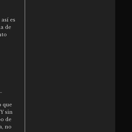
así es
ia de
nto
…
b que
 Y sin
po de
a, no