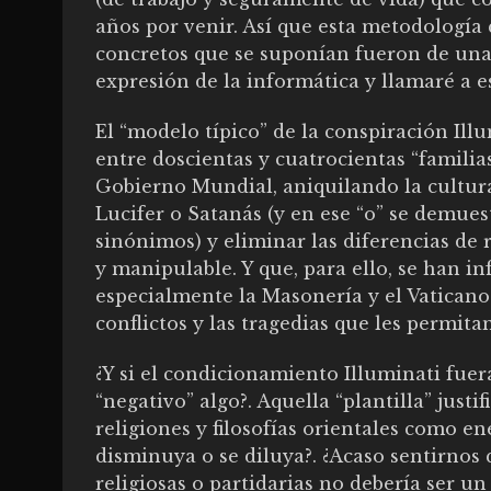
años por venir. Así que esta metodología
concretos que se suponían fueron de una
expresión de la informática y llamaré a 
El “modelo típico” de la conspiración Il
entre doscientas y cuatrocientas “famili
Gobierno Mundial, aniquilando la cultura
Lucifer o Satanás (y en ese “o” se demues
sinónimos) y eliminar las diferencias de
y manipulable. Y que, para ello, se han i
especialmente la Masonería y el Vaticano
conflictos y las tragedias que les permitan
¿Y si el condicionamiento Illuminati fue
“negativo” algo?. Aquella “plantilla” just
religiones y filosofías orientales como e
disminuya o se diluya?. ¿Acaso sentirnos 
religiosas o partidarias no debería ser un 