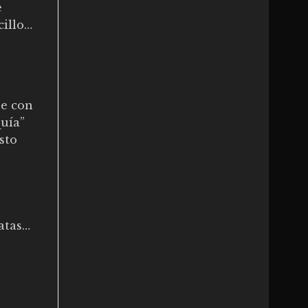
e
cillo…
se con
quía”
sto
ratas…