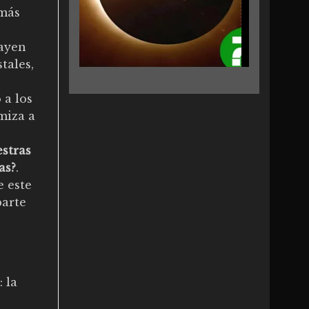
 más
layen
tales,
 a los
miza a
stras
as?
.
e este
parte
 la