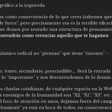
ráfico a la izquierda.
sas como consecuencia de lo que crees (sabemos que 
e fuera”, pero precisamente esa es la terrible eficac
: que demos por sentado una estructura de pensamie
sostendrás como creencias aquello que te hagamos
islámico radical no “piensan” que tiene “razones” –
, tonto, secundario, prescindible…. Será la entrada
os lo “importante” y nos desentendemos de lo demás
 las charlas cotidianas, de cualquier espacio en la We
os enemigos de la humanidad son “X2, “X1”, “X3”, etc.
 el foco de atención en unos, dejamos fuera del cam
Illuminati” ya está en boca de todos, en consecuenci