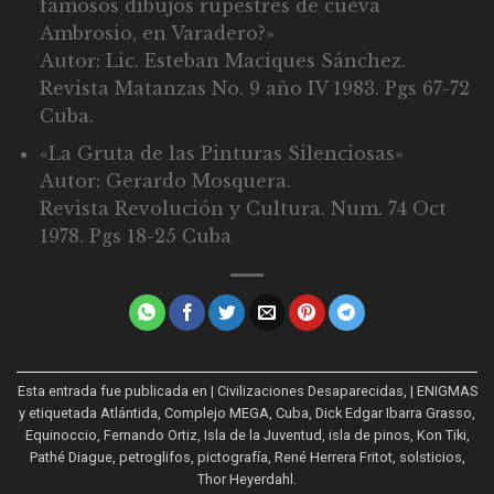
famosos dibujos rupestres de cueva
Ambrosio, en Varadero?»
Autor: Lic. Esteban Maciques Sánchez.
Revista Matanzas No. 9 año IV 1983. Pgs 67-72
Cuba.
«La Gruta de las Pinturas Silenciosas»
Autor: Gerardo Mosquera.
Revista Revolución y Cultura. Num. 74 Oct
1978. Pgs 18-25 Cuba
Esta entrada fue publicada en
| Civilizaciones Desaparecidas
,
| ENIGMAS
y etiquetada
Atlántida
,
Complejo MEGA
,
Cuba
,
Dick Edgar Ibarra Grasso
,
Equinoccio
,
Fernando Ortiz
,
Isla de la Juventud
,
isla de pinos
,
Kon Tiki
,
Pathé Diague
,
petroglifos
,
pictografía
,
René Herrera Fritot
,
solsticios
,
Thor Heyerdahl
.