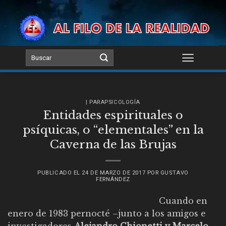
Skip
to
content
| PARAPSICOLOGÍA
Entidades espirituales o
psíquicas, o “elementales” en la
Caverna de las Brujas
PUBLICADO EL
24 DE MARZO DE 2017
POR
GUSTAVO
FERNÁNDEZ
Cuando en
enero de 1983 pernocté –junto a los amigos e
investigadores
Alejandro Chionetti y Marcelo