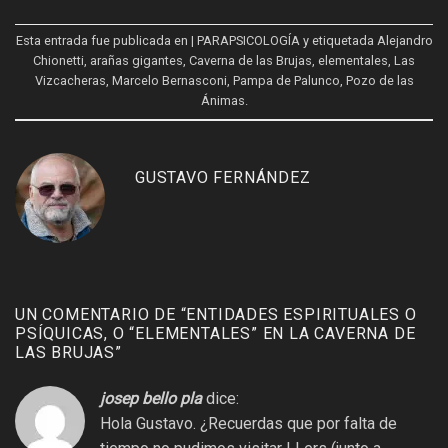
Esta entrada fue publicada en
| PARAPSICOLOGÍA
y etiquetada
Alejandro
Chionetti
,
arañas gigantes
,
Caverna de las Brujas
,
elementales
,
Las
Vizcacheras
,
Marcelo Bernasconi
,
Pampa de Palunco
,
Pozo de las
Ánimas
.
GUSTAVO FERNÁNDEZ
UN COMENTARIO DE “
ENTIDADES ESPIRITUALES O
PSÍQUICAS, O “ELEMENTALES” EN LA CAVERNA DE
LAS BRUJAS
”
josep bello pla
dice:
Hola Gustavo. ¿Recuerdas que por falta de