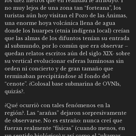
los diez metros que en realidad le atribuyó. Y
no muy lejos de una zona tan “forteana”, los
turistas aún hoy visitan el Pozo de las Ánimas,
una enorme hoya volcánica llena de agua
donde los huarpes (etnia indígena local) creían
que las almas de los difuntos tenían su entrada
al submundo, por lo común que era observar –
quedan relatos escritos aún del siglo XIX- sobre
su vertical evolucionar esferas luminosas sin
orden ni concierto y de gran tamaño que
terminaban precipitándose al fondo del
“cenote”. ¿Colosal base submarina de OVNIs,
quizás?.
¿Qué ocurriò con tales fenómenos en la
región?. Las “arañas” dejaron sorpresivamente
de observarse. No es extraño: nunca creí que
fueran realmente “físicas” (cuando menos, en
un sentido biológico) y así como el “ukamar