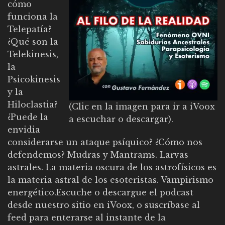
cómo
funciona la
Telepatía?
¿Qué son la
Telekinesis,
la
Psicokinesis
y la
Hiloclastia?
(Clic en la imagen para ir a iVoox
¿Puede la
a escuchar o descargar).
envidia
considerarse un ataque psíquico? ¿Cómo nos
defendemos? Mudras y Mantrams. Larvas
astrales. La materia oscura de los astrofísicos es
la materia astral de los esoteristas. Vampirismo
energético.
Escuche o descargue el podcast
desde
nuestro sitio en iVoox
, o
suscríbase al
feed
para enterarse al instante de la