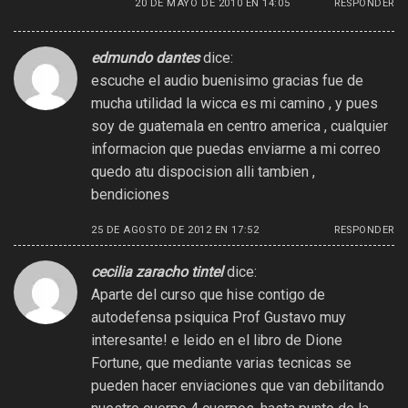
20 DE MAYO DE 2010 EN 14:05
RESPONDER
edmundo dantes
dice:
escuche el audio buenisimo gracias fue de
mucha utilidad la wicca es mi camino , y pues
soy de guatemala en centro america , cualquier
informacion que puedas enviarme a mi correo
quedo atu dispocision alli tambien ,
bendiciones
25 DE AGOSTO DE 2012 EN 17:52
RESPONDER
cecilia zaracho tintel
dice:
Aparte del curso que hise contigo de
autodefensa psiquica Prof Gustavo muy
interesante! e leido en el libro de Dione
Fortune, que mediante varias tecnicas se
pueden hacer enviaciones que van debilitando