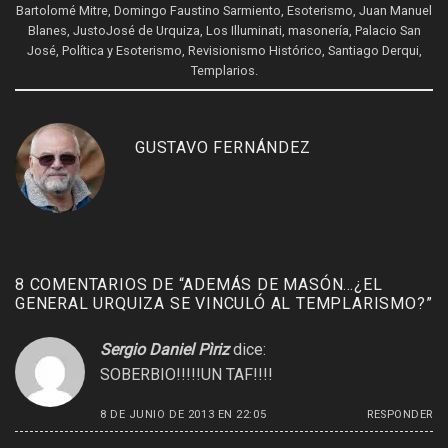
Bartolomé Mitre
,
Domingo Faustino Sarmiento
,
Esoterismo
,
Juan Manuel
Blanes
,
JustoJosé de Urquiza
,
Los Illuminati
,
masonería
,
Palacio San
José
,
Política y Esoterismo
,
Revisionismo Histórico
,
Santiago Derqui
,
Templarios
.
GUSTAVO FERNÁNDEZ
8 COMENTARIOS DE “
ADEMÁS DE MASÓN…¿EL
GENERAL URQUIZA SE VINCULÓ AL TEMPLARISMO?
”
Sergio Daniel Pìriz
dice:
SOBERBIO!!!!!UN TAF!!!!
8 DE JUNIO DE 2013 EN 22:05
RESPONDER