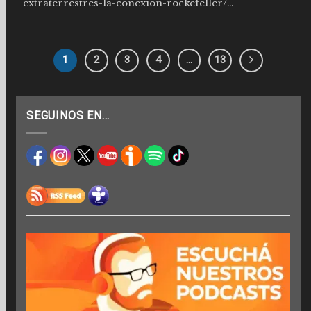
extraterrestres-la-conexion-rockefeller/...
1
2
3
4
…
13
SEGUINOS EN…