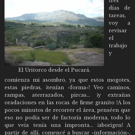
tres
días de
tareas,
voy a
revisar
el
trabajo
y
El Uritorco desde el Pucará.
comienza mi asombro, ya que estos mogotes,
estas piedras, ¡tenían «forma»! Veo caminos,
rampas, aterrazados, pircas… ¡y extrañas
oradaciones en las rocas de firme granito !A los
pocos minutos de recorrer el área, penséen que
eso no podía ser de factoría moderna, todo lo
que veía tenía una impronta… ¡aborigen! A
partir de allí, comencé a buscar «información»,