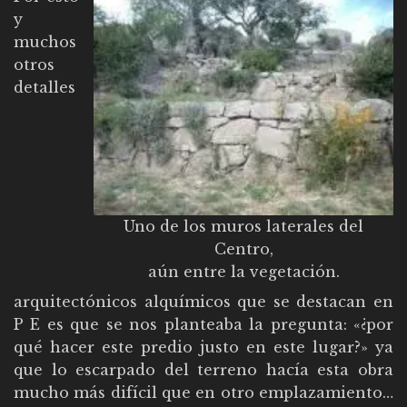
y
muchos
otros
detalles
Uno de los muros laterales del
Centro,
aún entre la vegetación.
arquitectónicos alquímicos que se destacan en
P E es que se nos planteaba la pregunta: «¿por
qué hacer este predio justo en este lugar?» ya
que lo escarpado del terreno hacía esta obra
mucho más difícil que en otro emplazamiento…