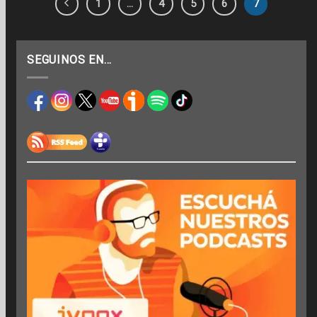
1
…
4
5
6
7
SEGUINOS EN…