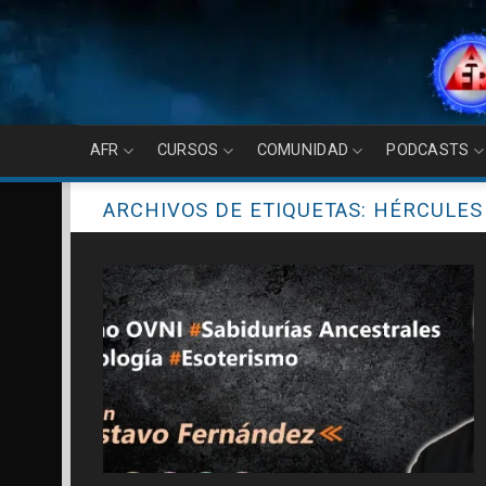
Skip
to
content
AFR
CURSOS
COMUNIDAD
PODCASTS
ARCHIVOS DE ETIQUETAS:
HÉRCULES