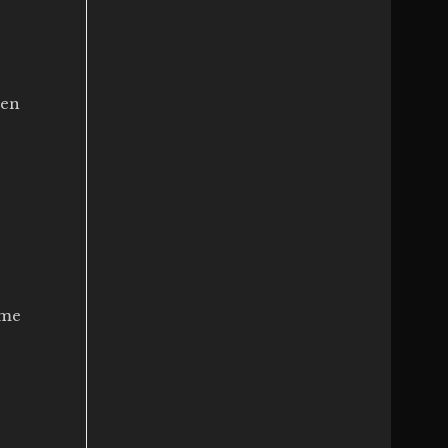
 en
rme