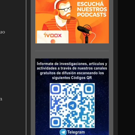
cuo
on