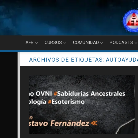
Skip
to
content
AFR
CURSOS
COMUNIDAD
PODCASTS
ARCHIVOS DE ETIQUETAS:
AUTOAYUD