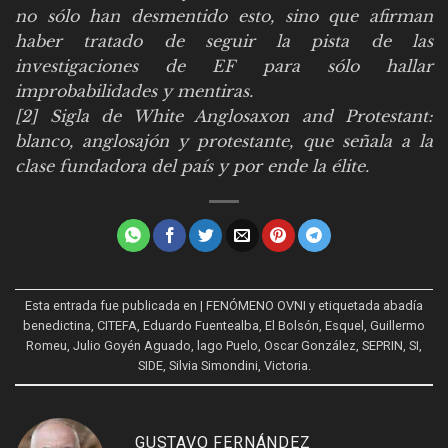
no sólo han desmentido esto, sino que afirman
haber tratado de seguir la pista de las
investigaciones de EF para sólo hallar
improbabilidades y mentiras.
[2] Sigla de White Anglosaxon and Protestant:
blanco, anglosajón y protestante, que señala a la
clase fundadora del país y por ende la élite.
Esta entrada fue publicada en
| FENÓMENO OVNI
y etiquetada
abadía
benedictina
,
CITEFA
,
Eduardo Fuentealba
,
El Bolsón
,
Esquel
,
Guillermo
Romeu
,
Julio Goyén Aguado
,
lago Puelo
,
Oscar González
,
SEPRIN
,
SI
,
SIDE
,
Silvia Simondini
,
Victoria
.
GUSTAVO FERNÁNDEZ