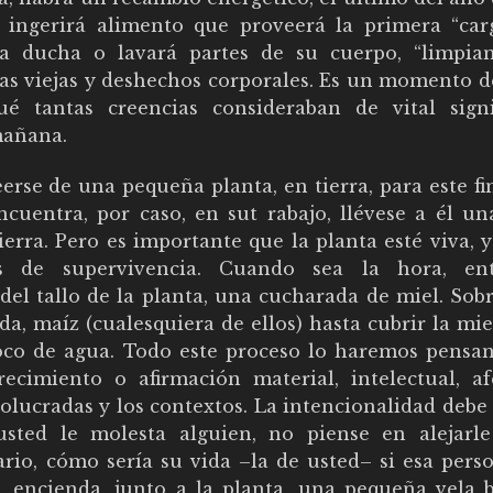
 ingerirá alimento que proveerá la primera “car
a ducha o lavará partes de su cuerpo, “limpia
as viejas y deshechos corporales. Es un momento d
ué tantas creencias consideraban de vital signi
mañana.
erse de una pequeña planta, en tierra, para este fin
cuentra, por caso, en sut rabajo, llévese a él u
rra. Pero es importante que la planta esté viva, y
es de supervivencia. Cuando sea la hora, en
el tallo de la planta, una cucharada de miel. Sobr
da, maíz (cualesquiera de ellos) hasta cubrir la mie
poco de agua. Todo este proceso lo haremos pensa
ecimiento o afirmación material, intelectual, afe
olucradas y los contextos. La intencionalidad debe
usted le molesta alguien, no piense en alejarl
rario, cómo sería su vida –la de usted– si esa per
, encienda, junto a la planta, una pequeña vela b