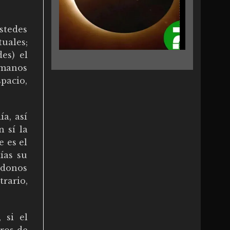
stedes
uales;
es) el
rmanos
pacio,
ía, así
 sí la
e es el
ías su
ndonos
rario,
 si el