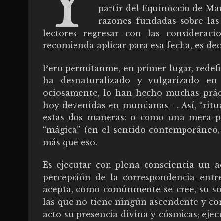
Y
partir del Equinoccio de Mar
razones fundadas sobre las
lectores regresar con las considerac
recomienda aplicar para esa fecha, es deci
Pero permítanme, en primer lugar, redefin
ha desnaturalizado y vulgarizado e
ociosamente, lo han hecho muchas práct
hoy devenidas en mundanas– . Así, “ritu
estas dos maneras: o como una mera prá
“mágica” (en el sentido contemporáneo, 
más que eso.
Es ejecutar con plena consciencia un a
percepción de la correspondencia entr
acepta, como comúnmente se cree, su so
las que no tiene ningún ascendente y con
acto su presencia divina y cósmicas; ej