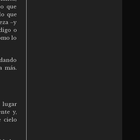
lo que
llo que
leza –y
digo o
ómo lo
uidando
a más.
 lugar
nte y,
 cielo