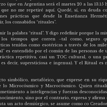
zo (que en Argentina será el martes 20 a las 13.15 
 que no me repetiré aquí. Quedé, sí, en deuda c
iones prácticas que desde la Enseñanza Hermét
r, los consabidos “rituales”.
ir la palabra “ritual”. Y digo redefinir porque la m
n los tiempos que corren –tal como, seguro 
icas tenidas como esotéricas a través de los mile
al” es entendido por el común de las personas de 
ctica repetitiva, casi un TOC cultural, o una pr
es decir, supersticiosa e ingenua). Y el Ritual es
cto simbólico, metafórico, que exprese en su riqu
e lo Microcósmico y Macrocósmico. Quien ritual
metimiento a inteligencias y fuerzas desconocidas
ocimiento, sino por el contrario, expresa y afirma
ecuta un acto demiúrgico, se asume como co Creador