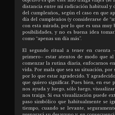
objetivo es que este año traiga viajes (
distancia entre mi radicación habitual y d
del cumpleaños,, según el caso en que ap
día del cumpleaños (y considerarse de “ma
con esta mirada, por lo que es una muy b
posibilidades, y no es buena idea toma
como “apenas un día más”.
El segundo ritual a tener en cuenta 
primero– estar atentos de modo que al 
comenzar la rutina diaria, enfocarnos en
vida. Por mala que sea su situación, por 
por lo que estar agradecido. Y agradecido
que quiero significar. Pues bien, en ese
nos ayuda y luego, sólo luego, visualiz
nos traiga. Si esa visualización puede 
paso simbólico que habitualmente se ig
tiempo, cuando se levante, seguramente
preparará su desayuno y, en consecuencia