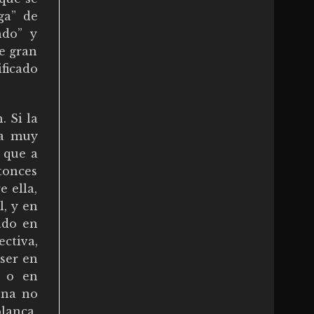
ga” de
ndo” y
e gran
ficado
. Si la
na muy
 que a
tonces
e ella,
l, y en
ndo en
ctiva,
 ser en
e o en
sona no
lanca,