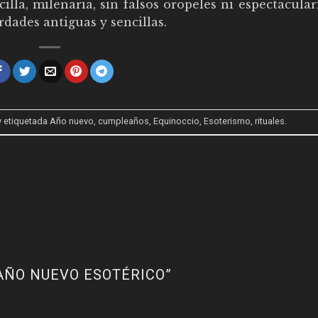
lla, milenaria, sin falsos oropeles ni espectacula
rdades antiguas y sencillas.
 etiquetada
Año nuevo
,
cumpleaños
,
Equinoccio
,
Esoterismo
,
rituales
.
 AÑO NUEVO ESOTÉRICO
”