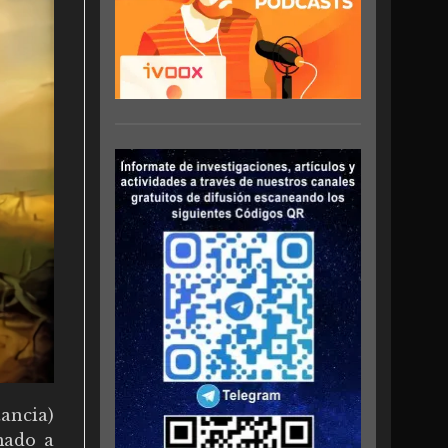
tancia)
mado a