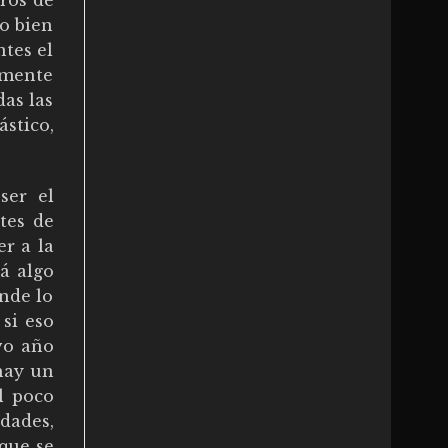
ros de
 o bien
ntes el
samente
as las
stico,
ser el
tes de
r a la
rá algo
ende lo
 si eso
vo año
hay un
l poco
dades,
que se