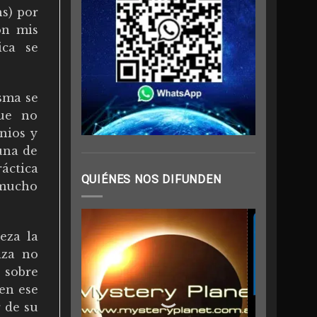
hs) por
on mis
ica se
isma se
que no
nios y
una de
áctica
QUIÉNES NOS DIFUNDEN
 mucho
eza la
iza no
 sobre
 en ese
 de su