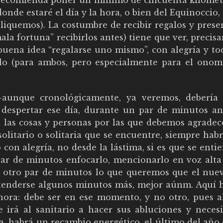
se recomienda poner un mínimo de cincuenta kilómet
onde estaré el día y la hora, o bien del Equinoccio,
liquemos). La costumbre de recibir regalos y prese
la fortuna” recibirlos antes) tiene que ver, preci
uena idea “regalarse uno mismo”, con alegría y tod
rlo (para ambos, pero especialmente para el onomá
–aunque cronológicamente, ya veremos, debería 
despertar ese día, durante un par de minutos an
 las cosas y personas por las que debemos agradece
solitario o solitaria que se encuentre, siempre hab
 con alegría, no desde la lástima, si es que se enti
 par de minutos enfocarlo, mencionarlo en voz alta
ar otro par de minutos lo que queremos que el nue
extenderse algunos minutos más, mejor aúnm. Aquí 
nora: debe ser en ese momento, y no otro, pues a
 irá al sanitario a hacer sus abluciones y necesi
, habrá un recambio energético, el último del año 