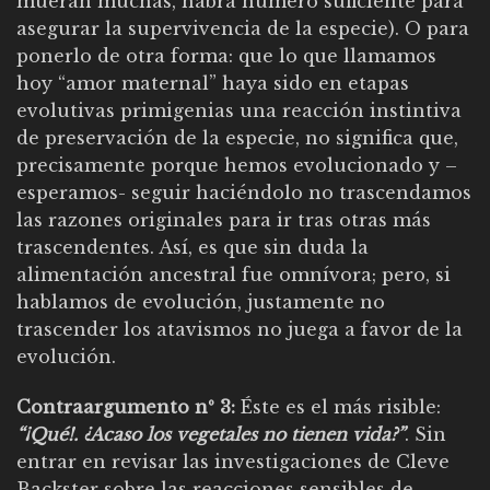
mueran muchas, habrá número suficiente para
asegurar la supervivencia de la especie). O para
ponerlo de otra forma: que lo que llamamos
hoy “amor maternal” haya sido en etapas
evolutivas primigenias una reacción instintiva
de preservación de la especie, no significa que,
precisamente porque hemos evolucionado y –
esperamos- seguir haciéndolo no trascendamos
las razones originales para ir tras otras más
trascendentes. Así, es que sin duda la
alimentación ancestral fue omnívora; pero, si
hablamos de evolución, justamente no
trascender los atavismos no juega a favor de la
evolución.
Contraargumento nº 3:
Éste es el más risible:
“¡Qué!. ¿Acaso los vegetales no tienen vida?”
. Sin
entrar en revisar las investigaciones de Cleve
Backster sobre las reacciones sensibles de