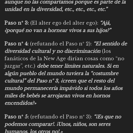
aunque no las compartamos porque es parte de la
unidad en la diversidad, etc., etc., etc., etc.”
Paso nº 3:
(El alter ego del alter ego):
“Ajá,
¿porqué no van a hornear vivos a sus hijos?”
Paso nº 4:
(refutando el Paso nº 2):
“El sentido de
diversidad cultural y no discriminación
(los
fanáticos de la New Age dirían cosas como “no
juzgar”, etc.)
debe tener límites naturales. Si en
algún pueblo del mundo tuviera la “costumbre
cultural” del Paso nº 3, ¿creen que el resto del
mundo permanecería impávido si todos los años
miles de bebés se arrojaran vivos en hornos
encendidos?»
Paso nº 5:
(refutando el Paso nº 3):
“¡Es que no
podemos comparar!. ¡Unos, niños, son seres
humanos, los otros no!.»