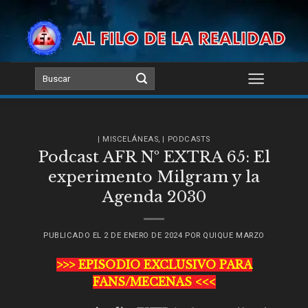
Skip
to
content
| MISCELÁNEAS
,
| PODCASTS
Podcast AFR Nº EXTRA 65: El
experimento Milgram y la
Agenda 2030
PUBLICADO EL
2 DE ENERO DE 2024
POR
QUIQUE MARZO
>>> EPISODIO EXCLUSIVO PARA
FANS/MECENAS <<<