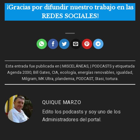
¡Gracias por difundir nuestro trabajo en las
REDES SOCIALES!
Esta entrada fue publicada en
| MISCELÁNEAS
,
| PODCASTS
y etiquetada
Agenda 2030
,
Bill Gates
,
CIA
,
ecología
,
energías renovables
,
igualdad
,
Milgram
,
MK Ultra
,
plandemia
,
PODCAST
,
Stasi
,
tortura
.
QUIQUE MARZO
Edito los podcasts y soy uno de los
Administradores del portal.