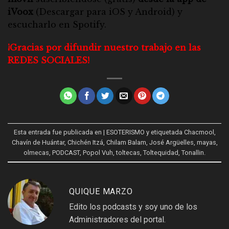
iVoox
(Descargar para
iOS
y
Android
) y
escucharlo en
Spotify
.
¡Gracias por difundir nuestro trabajo en las
REDES SOCIALES!
Esta entrada fue publicada en
| ESOTERISMO
y etiquetada
Chacmool
,
Chavín de Huántar
,
Chichén Itzá
,
Chilam Balam
,
José Argüelles
,
mayas
,
olmecas
,
PODCAST
,
Popol Vuh
,
toltecas
,
Toltequidad
,
Tonallin
.
QUIQUE MARZO
Edito los podcasts y soy uno de los
Administradores del portal.