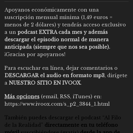
Apoyanos económicamente con una
suscripción mensual mínima (1,49 euros =
menos de 2 dólares) y tendrás acceso exclusivo
a un
podcast EXTRA cada mes y además
descargar el episodio normal de manera
anticipada (siempre que nos sea posible).
¡Gracias por apoyarnos!
Para escuchar en línea, dejar comentarios o
DESCARGAR el audio en formato mp3
, dirígete
a
NUESTRO SITIO EN IVOOX
.
Más opciones
(email, RSS, iTunes) en:
https://www.ivoox.com/s_p2_3844_1.html
También puedes descargar el
podcast “Al Filo
de la Realidad”
directamente en tu teléfono
móvil
suscribiéndose (gratis)
desde la app de