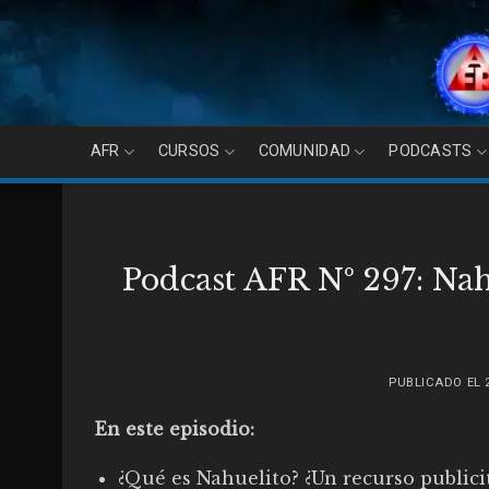
Skip
to
content
AFR
CURSOS
COMUNIDAD
PODCASTS
Podcast AFR Nº 297: Nahu
PUBLICADO EL
En este episodio:
¿Qué es Nahuelito? ¿Un recurso publici