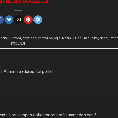
n las REDES SOCIALES!
loche
,
Bigfoot
,
críptidos
,
criptozoología
,
Nahuel Huapi
,
nahuelito
,
Nessi
,
Pata
PODCAST
.
s Administradores del portal.
cada.
Los campos obligatorios están marcados con
*