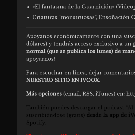
«El fantasma de la Guarnición» (Video
Criaturas “monstruosas”, Ensoñación
Apoyanos económicamente con una suscr
dólares) y tendrás acceso exclusivo a un
normal (que se publica los lunes) de mane
apoyarnos!
Para escuchar en línea, dejar comentario
NUESTRO SITIO EN IVOOX
.
Más opciones
(email, RSS, iTunes) en:
htt
También puedes descargar el
podcast “Al 
suscribiéndose (gratis)
desde la app de i
Spotify
.