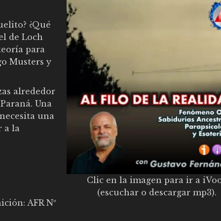
uelito? ¿Qué
el de Loch
teoría para
go Musters y
zas alrededor
o Paraná. Una
 necesita una
 a la
Clic en la imagen para ir a iVo
(escuchar o descargar mp3).
nición:
AFR Nº