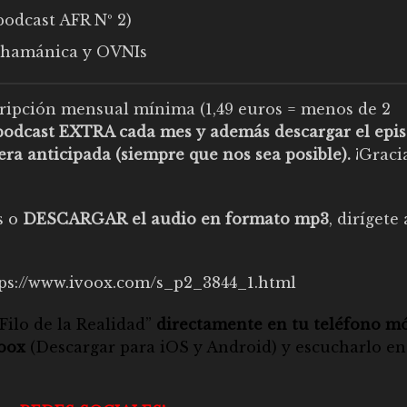
podcast AFR Nº 2)
 Chamánica y OVNIs
ipción mensual mínima (1,49 euros = menos de 2
podcast EXTRA cada mes y además descargar el epi
ra anticipada (siempre que nos sea posible).
¡Graci
s o
DESCARGAR el audio en formato mp3
, dirígete 
ps://www.ivoox.com/s_p2_3844_1.html
Filo de la Realidad”
directamente en tu teléfono mó
Voox
(Descargar para
iOS
y
Android
) y escucharlo en