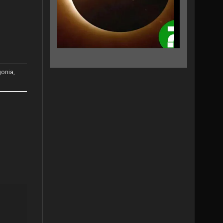
gonia
,