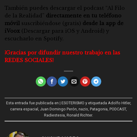
También puedes descargar el
podcast “Al Filo
de la Realidad”
directamente en tu teléfono
móvil
suscribiéndose (gratis)
desde la app de
iVoox
(Descargar para
iOS
y
Android
) y
escucharlo en
Spotify
.
¡Gracias por difundir nuestro trabajo en las
REDES SOCIALES!
Esta entrada fue publicada en
| ESOTERISMO
y etiquetada
Adolfo Hitler
,
carrera espacial
,
Juan Domingo Perón
,
nazis
,
Patagonia
,
PODCAST
,
Radiestesia
,
Ronald Richter
.