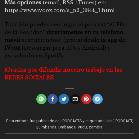
Más opciones
(email, RSS, iTunes) en:
https://www.ivoox.com/s_p2_3844_1.html
También puedes descargar el
podcast “Al Filo
de la Realidad”
directamente en tu teléfono
móvil
suscribiéndose (gratis)
desde la app de
iVoox
(Descargar para
iOS
y
Android
) y
escucharlo en
Spotify
.
¡Gracias por difundir nuestro trabajo en las
REDES SOCIALES!
Esta entrada fue publicada en
| PODCASTS
y etiquetada
Haití
,
PODCAST
,
Quimbanda
,
Umbanda
,
Vudú
,
zombis
.