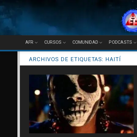
Skip
to
content
AFR
CURSOS
COMUNIDAD
PODCASTS
ARCHIVOS DE ETIQUETAS:
HAITÍ