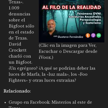
Texas».
1.009
denuncias
sobre el
Bigfoot sólo
en el estado
de Texas.
David
(Clic en la imagen para Ver,
Crockett
Escuchar o Descargar desde
charló con
iVoox.)
un Bigfoot.
¿Un egrégoro? ¿A qué se podrían deber las
luces de Marfa, la «luz mala», los «Foo
Fighters» y otras luces extrañas?
Relacionado:
Grupo en Facebook:
Misterios al este de