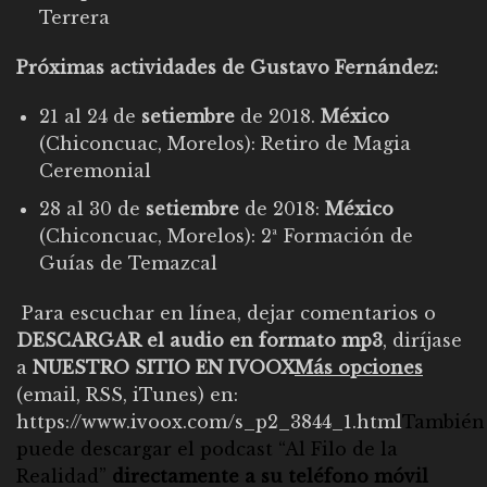
Terrera
Próximas actividades de Gustavo Fernández:
21 al 24 de
setiembre
de 2018.
México
(Chiconcuac, Morelos):
Retiro de Magia
Ceremonial
28 al 30 de
setiembre
de 2018:
México
(Chiconcuac, Morelos):
2ª Formación de
Guías de Temazcal
Para escuchar en línea, dejar comentarios o
DESCARGAR el audio en formato mp3
, diríjase
a
NUESTRO SITIO EN IVOOX
Más opciones
(email, RSS, iTunes) en:
https://www.ivoox.com/s_p2_3844_1.html
También
puede descargar el
podcast “Al Filo de la
Realidad”
directamente a su teléfono móvil