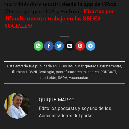
suscribiéndose (gratis)
desde la app de iVoox
(Descargar para
iOS
y
Android
).
¡Gracias por
difundir nuestro trabajo en las REDES
SOCIALES!
Esta entrada fue publicada en
| PODCASTS
y etiquetada
extraterrestre
,
Illuminati
,
OVNI
,
Ovnilogía
,
panrefutadores militantes
,
PODCAST
,
reptiloide
,
SADA
,
vacunación
.
QUIQUE MARZO
Edito los podcasts y soy uno de los
Administradores del portal.