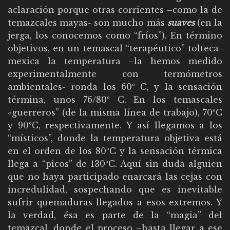
aclaración porque otras corrientes –como la de
temazcales mayas- son mucho más
suaves
(en la
jerga, los conocemos como “fríos”). En término
objetivos, en un temascal “terapéutico” tolteca-
mexica la temperatura –la hemos medido
experimentalmente con termómetros
ambientales- ronda los 60º C, y la sensación
términa, unos 76/80º C. En los temascales
«guerreros” (de la misma línea de trabajo), 70ºC
y 90ºC, respectivamente. Y así llegamos a los
“místicos”, donde la temperatura objetiva está
en el orden de los 80ºC y la sensación térmica
llega a “picos” de 130ºC. Aquí sin duda alguien
que no haya participado enarcará las cejas con
incredulidad, sospechando que es inevitable
sufrir quemaduras llegados a esos extremos. Y
la verdad, ésa es parte de la “magia” del
temazcal, donde el proceso –hasta llegar a ese