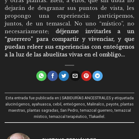
y otras plantas. Bien, a ellos, que sin duda no
dejarán de desgranar sus puntos de vista, les
propongo una experiencia: participemos,
juntos, de un temascal. No uno “místico”, no
necesariamente;
déjenme invitarles a un
“guerrero” para compartir y vivenciar, y que
puedan releer sus experiencias con enteógenos
a la luz de las abuelitas vivas en el ombligo…
Esta entrada fue publicada en
| SABIDURÍAS ANCESTRALES
y etiquetada
alucinógenos
,
ayahuasca
,
cebil
,
enteógenos
,
Malinalco
,
peyote
,
plantas
maestras
,
plantas sagradas
,
San Pedro
,
temazcal guerrero
,
temazcal
místico
,
temazcal terapéutico
,
Tlakaélel
.